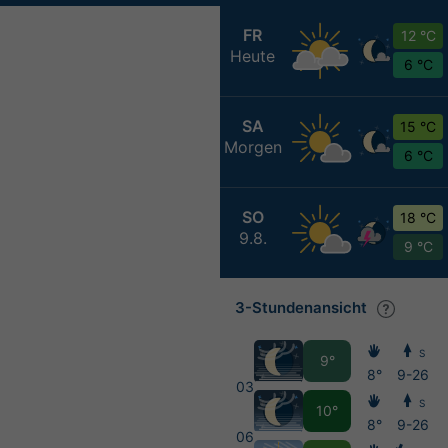
FR
12 °C
Heute
6 °C
SA
15 °C
Morgen
6 °C
SO
18 °C
9.8.
9 °C
3-Stundenansicht
S
9°
8°
9-26
03
S
10°
8°
9-26
06