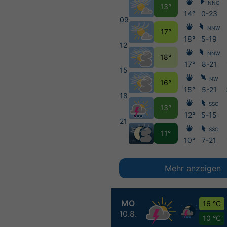
NNO
13°
14°
0-23
09
NNW
17°
18°
5-19
12
NNW
18°
17°
8-21
15
NW
16°
15°
5-21
18
SSO
13°
12°
5-15
21
SSO
11°
10°
7-21
Mehr anzeigen
MO
16 °C
10.8.
10 °C