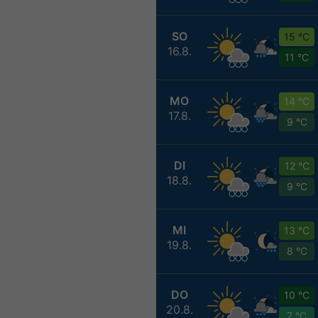
SO
15 °C
16.8.
11 °C
MO
14 °C
17.8.
9 °C
DI
12 °C
18.8.
9 °C
MI
13 °C
19.8.
8 °C
DO
10 °C
20.8.
7 °C