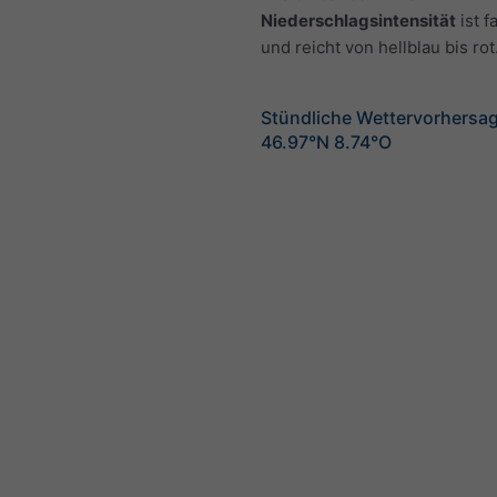
Niederschlagsintensität
ist f
und reicht von hellblau bis rot
Stündliche Wettervorhersag
46.97°N 8.74°O