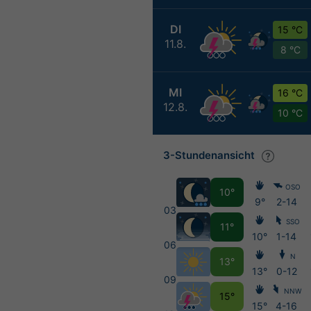
DI
15 °C
11.8.
8 °C
MI
16 °C
12.8.
10 °C
3-Stundenansicht
OSO
10°
9°
2-14
03
SSO
11°
10°
1-14
06
N
13°
13°
0-12
09
NNW
15°
15°
4-16