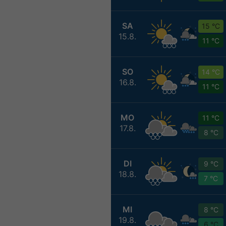
SA
15 °C
15.8.
11 °C
SO
14 °C
16.8.
11 °C
MO
11 °C
17.8.
8 °C
DI
9 °C
18.8.
7 °C
MI
8 °C
19.8.
6 °C