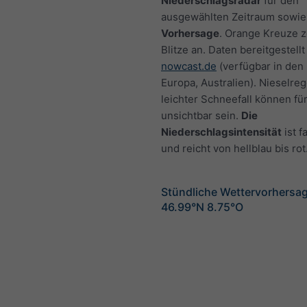
Niederschlagsradar
für den
ausgewählten Zeitraum sowie
Vorhersage
. Orange Kreuze 
Blitze an. Daten bereitgestellt
nowcast.de
(verfügbar in den
Europa, Australien). Nieselre
leichter Schneefall können fü
unsichtbar sein.
Die
Niederschlagsintensität
ist f
und reicht von hellblau bis rot
Stündliche Wettervorhersag
46.99°N 8.75°O