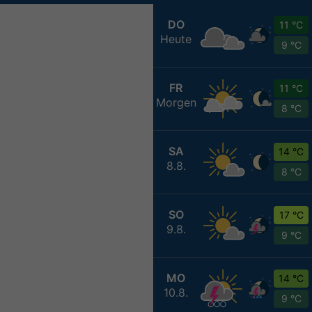
DO
11 °C
Heute
9 °C
FR
11 °C
Morgen
8 °C
SA
14 °C
8.8.
8 °C
SO
17 °C
9.8.
9 °C
MO
14 °C
10.8.
9 °C