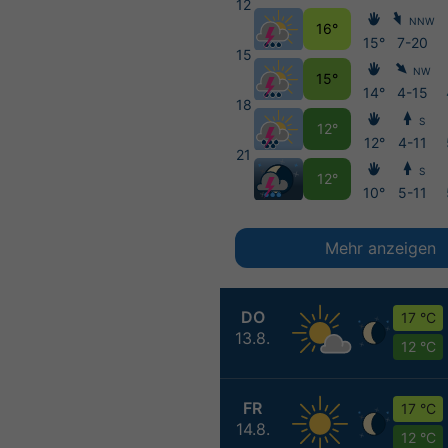
12
NNW
16°
15°
7-20
15
NW
15°
14°
4-15
18
S
12°
12°
4-11
21
S
12°
10°
5-11
Mehr anzeigen
DO
17 °C
13.8.
12 °C
FR
17 °C
14.8.
12 °C