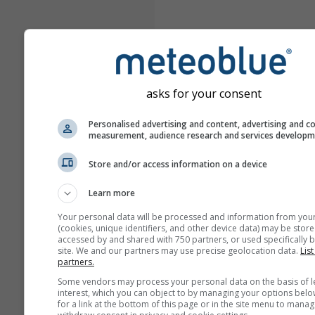
asks for your consent
Personalised advertising and content, advertising and c
measurement, audience research and services develop
Store and/or access information on a device
Learn more
Your personal data will be processed and information from you
(cookies, unique identifiers, and other device data) may be store
accessed by and shared with 750 partners, or used specifically b
site. We and our partners may use precise geolocation data.
List
partners.
Some vendors may process your personal data on the basis of l
interest, which you can object to by managing your options belo
for a link at the bottom of this page or in the site menu to manag