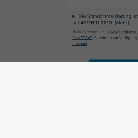
Die Standortmarkierung ist 
auf
47.1°N 11.02°O
.
[Mehr]
© 2026 meteoblue,
NOAA Satellites 
EUMETSAT
. Blitzdaten zur Verfügung 
nowcast
.
meteoblue folge
für interessante Wetternac
Aktueller Regenradar, 47.1°
©