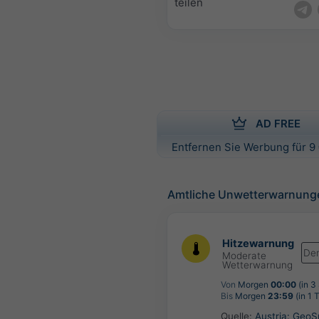
teilen
AD FREE
Entfernen Sie Werbung für 9 
Amtliche Unwetterwarnung
Hitzewarnung
De
Moderate
Wetterwarnung
Von
Morgen
00:00
(in 3
Bis
Morgen
23:59
(in 1 
Quelle:
Austria: Geo