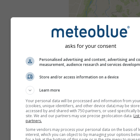
asks for your consent
Personalised advertising and content, advertising and c
measurement, audience research and services develop
Store and/or access information on a device
Learn more
Your personal data will be processed and information from you
(cookies, unique identifiers, and other device data) may be store
accessed by and shared with 750 partners, or used specifically b
site. We and our partners may use precise geolocation data.
List
partners.
Some vendors may process your personal data on the basis of l
interest, which you can object to by managing your options belo
for a link at the bottom of this page or in the site menu to manag