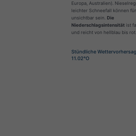
Europa, Australien). Nieselre
leichter Schneefall können fü
unsichtbar sein.
Die
Niederschlagsintensität
ist f
und reicht von hellblau bis rot
Stündliche Wettervorhersag
11.02°O