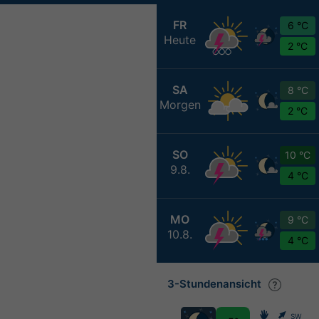
FR
6 °C
Heute
2 °C
SA
8 °C
Morgen
2 °C
SO
10 °C
9.8.
4 °C
MO
9 °C
10.8.
4 °C
3-Stundenansicht
SW