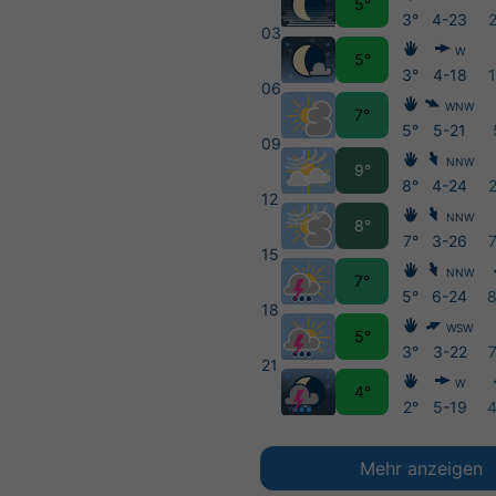
5°
3°
4-23
03
W
5°
3°
4-18
06
WNW
7°
5°
5-21
09
NNW
9°
8°
4-24
12
NNW
8°
7°
3-26
15
NNW
7°
5°
6-24
18
WSW
5°
3°
3-22
21
W
4°
2°
5-19
Mehr anzeigen