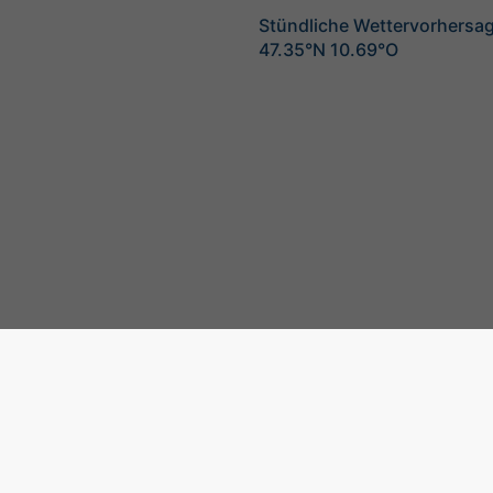
Stündliche Wettervorhersag
47.35°N 10.69°O