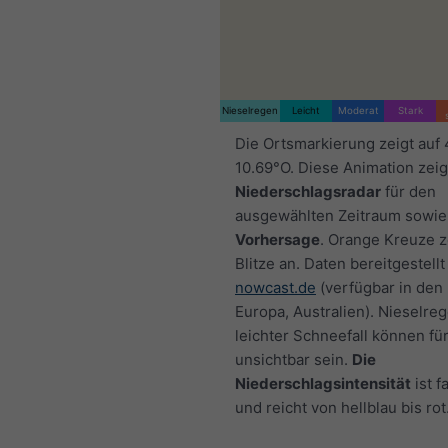
Nieselregen
Leicht
Moderat
Stark
Die Ortsmarkierung zeigt auf
10.69°O. Diese Animation zeig
Niederschlagsradar
für den
ausgewählten Zeitraum sowie
Vorhersage
. Orange Kreuze 
Blitze an. Daten bereitgestellt
nowcast.de
(verfügbar in den
Europa, Australien). Nieselre
leichter Schneefall können fü
unsichtbar sein.
Die
Niederschlagsintensität
ist f
und reicht von hellblau bis rot