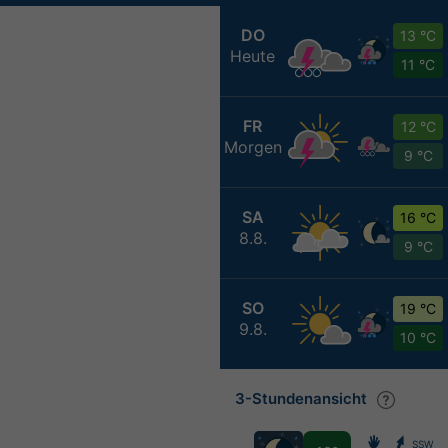
DO
13 °C
Heute
11 °C
FR
12 °C
Morgen
9 °C
SA
16 °C
8.8.
9 °C
SO
19 °C
9.8.
10 °C
3-Stundenansicht
SSW