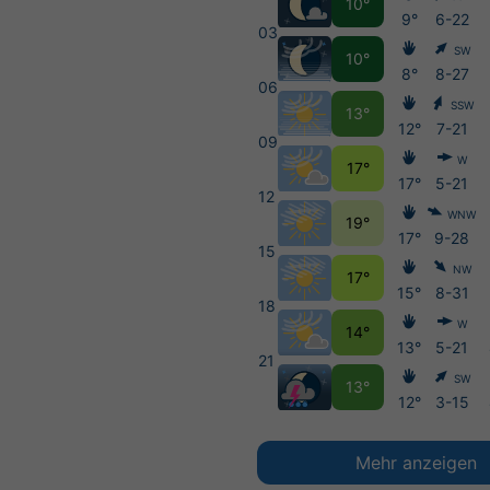
10°
9°
6-22
03
SW
10°
8°
8-27
06
SSW
13°
12°
7-21
09
W
17°
17°
5-21
12
WNW
19°
17°
9-28
15
NW
17°
15°
8-31
18
W
14°
13°
5-21
21
SW
13°
12°
3-15
Mehr anzeigen