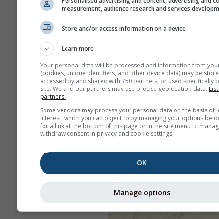
Personalised advertising and content, advertising and c
measurement, audience research and services develop
Store and/or access information on a device
Learn more
Your personal data will be processed and information from you
(cookies, unique identifiers, and other device data) may be store
accessed by and shared with 750 partners, or used specifically b
site. We and our partners may use precise geolocation data.
List
partners.
Some vendors may process your personal data on the basis of l
interest, which you can object to by managing your options belo
for a link at the bottom of this page or in the site menu to manag
withdraw consent in privacy and cookie settings.
OK
Manage options