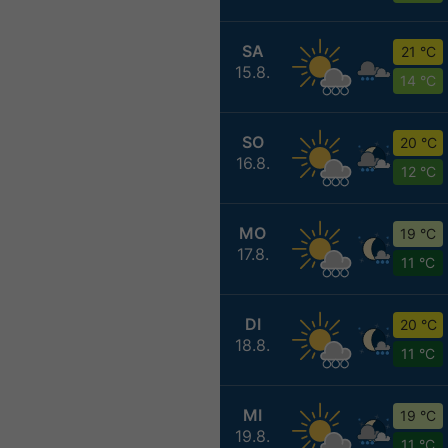
SA
21 °C
15.8.
14 °C
SO
20 °C
16.8.
12 °C
MO
19 °C
17.8.
11 °C
DI
20 °C
18.8.
11 °C
MI
19 °C
19.8.
11 °C