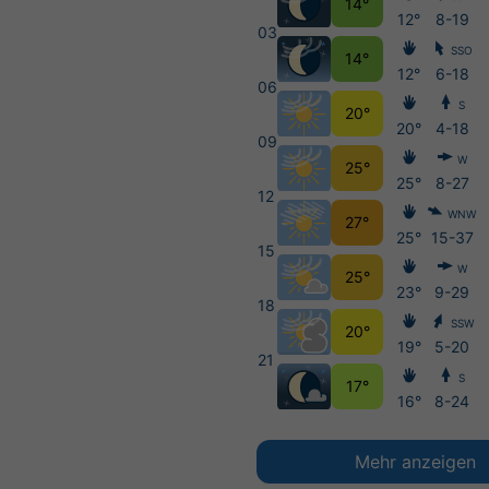
14°
12°
8-19
03
SSO
14°
12°
6-18
06
S
20°
20°
4-18
09
W
25°
25°
8-27
12
WNW
27°
25°
15-37
15
W
25°
23°
9-29
18
SSW
20°
19°
5-20
21
S
17°
16°
8-24
Mehr anzeigen