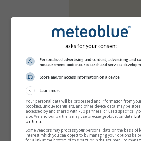
asks for your consent
Personalised advertising and content, advertising and c
measurement, audience research and services develop
Store and/or access information on a device
Learn more
Your personal data will be processed and information from you
(cookies, unique identifiers, and other device data) may be store
accessed by and shared with 750 partners, or used specifically b
site. We and our partners may use precise geolocation data.
List
partners.
Some vendors may process your personal data on the basis of l
interest, which you can object to by managing your options belo
for a link at the bottom of this page or in the site menu to manag