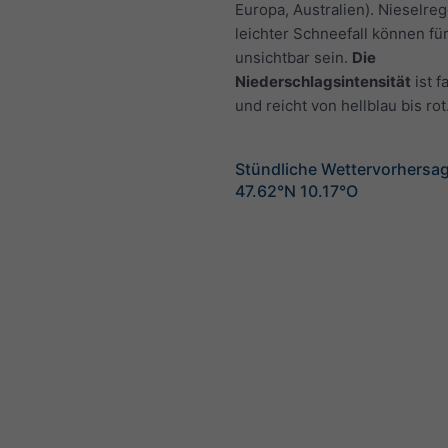
Europa, Australien). Nieselre
leichter Schneefall können fü
unsichtbar sein.
Die
Niederschlagsintensität
ist f
und reicht von hellblau bis rot
Stündliche Wettervorhersag
47.62°N 10.17°O