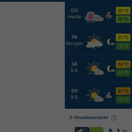
DO
20 °C
Heute
15 °C
FR
21 °C
Morgen
13 °C
SA
24 °C
8.8.
12 °C
SO
27 °C
9.8.
13 °C
3-Stundenansicht
SSO