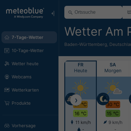
Wetter Am 
7-Tage-Wetter
Baden-Württemberg
,
Deutschla
10-Tage-Wetter
Wetter heute
FR
SA
Heute
Morgen
Webcams
Wetterkarten
❯
Produkte
27 °C
30 °C
16 °C
15 °C
11 km/h
9 km/h
Vorhersage
-
-