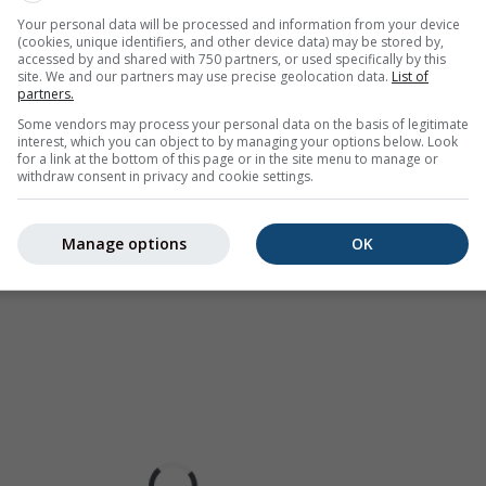
.
Die Niederschlagsintensität
ist farbcodiert und reicht von hel
Your personal data will be processed and information from your device
(cookies, unique identifiers, and other device data) may be stored by,
accessed by and shared with 750 partners, or used specifically by this
site. We and our partners may use precise geolocation data.
List of
partners.
Some vendors may process your personal data on the basis of legitimate
interest, which you can object to by managing your options below. Look
rhersage für Am Pragfriedhof
for a link at the bottom of this page or in the site menu to manage or
withdraw consent in privacy and cookie settings.
Manage options
OK