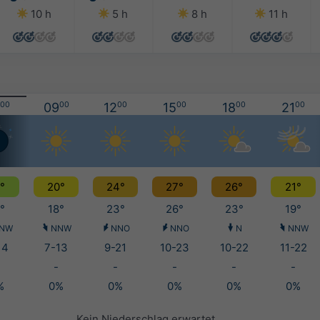
10 h
5 h
8 h
11 h
00
09
00
12
00
15
00
18
00
21
00
°
20°
24°
27°
26°
21°
°
18°
23°
26°
23°
19°
NW
NNW
NNO
NNO
N
NNW
14
7-13
9-21
10-23
10-22
11-22
-
-
-
-
-
%
0%
0%
0%
0%
0%
Kein Niederschlag erwartet