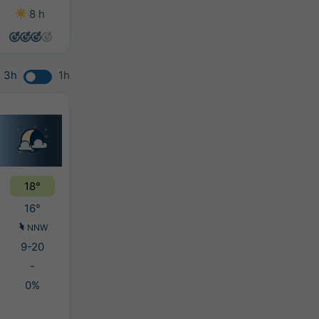
8 h
14 h
14 h
9 h
3h
1h
18°
16°
NNW
9-20
-
0%