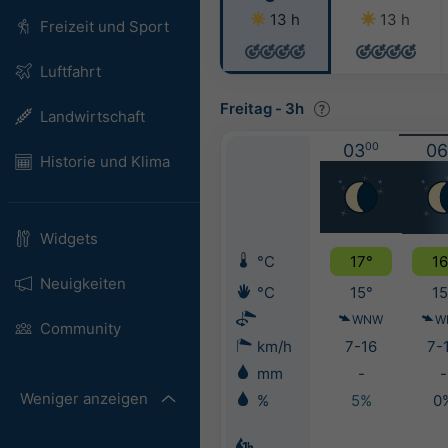
13 h
13 h
Freizeit und Sport
Luftfahrt
Freitag
-
3h
Landwirtschaft
03
00
06
Historie und Klima
Widgets
°C
17°
16
Neuigkeiten
°C
15°
15
WNW
W
Community
km/h
7-16
7-
mm
-
-
Weniger anzeigen
%
5%
0