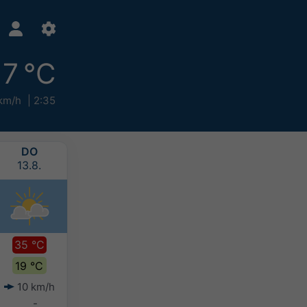
17 °C
km/h
2:35
DO
FR
SA
SO
13.8.
14.8.
15.8.
16.8.
35 °C
35 °C
33 °C
32 °C
19 °C
22 °C
21 °C
21 °C
10 km/h
10 km/h
8 km/h
13 km/h
-
-
-
-