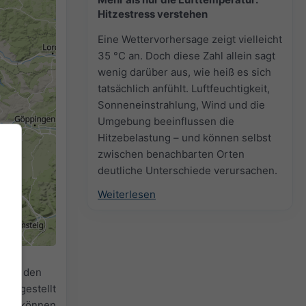
Hitzestress verstehen
Eine Wettervorhersage zeigt vielleicht
35 °C an. Doch diese Zahl allein sagt
wenig darüber aus, wie heiß es sich
tatsächlich anfühlt. Luftfeuchtigkeit,
Sonneneinstrahlung, Wind und die
Umgebung beeinflussen die
Hitzebelastung – und können selbst
zwischen benachbarten Orten
deutliche Unterschiede verursachen.
2h
18h
24h
Weiterlesen
r
für den
reitgestellt
efall können