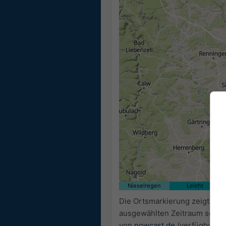
02:15
02:30
02:45
03:00
03:15
Nieselregen
Leicht
Die Ortsmarkierung zeigt auf
ausgewählten Zeitraum sowie
von
nowcast.de
(verfügbar in