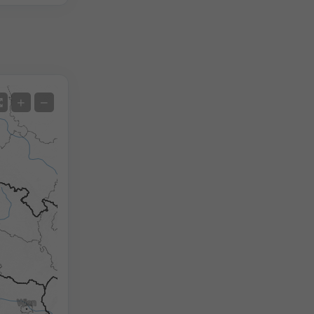
Satellit
+
−
Ohne Radar
Mit Radar
Gemessene Temperatur
Gemessener Niederschlag
Screenshot
©