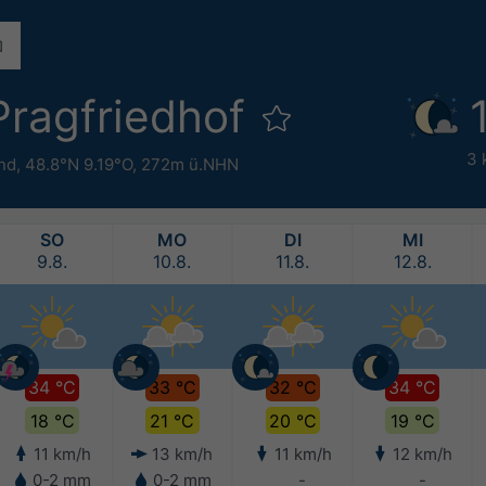
Pragfriedhof
3 
nd
,
48.8°N 9.19°O,
272m ü.NHN
SO
MO
DI
MI
9.8.
10.8.
11.8.
12.8.
34 °C
33 °C
32 °C
34 °C
18 °C
21 °C
20 °C
19 °C
11 km/h
13 km/h
11 km/h
12 km/h
0-2 mm
0-2 mm
-
-