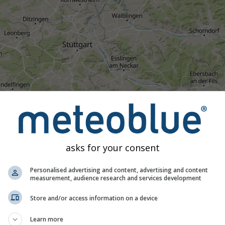
1h
3h
6h
9h
1
asks for your consent
03:30
03:45
04:00
04:15
04:30
04:45
05:00
Personalised advertising and content, advertising and content
measurement, audience research and services development
Moderat
Stark
Sehr schwer
Hagel
Store and/or access information on a device
 Am Pragfriedhof. Diese Animation zeigt das
Niederschlagsrada
 eine
2h-Vorhersage
. Orange Kreuze zeigen Blitze an. Daten be
Learn more
 den USA, Europa, Australien). Nieselregen oder leichter Schne