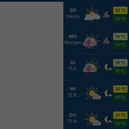
SO
20 °C
Heute
10 °C
MO
19 °C
Morgen
11 °C
DI
19 °C
11.8.
11 °C
MI
20 °C
12.8.
10 °C
DO
21 °C
13.8.
10 °C