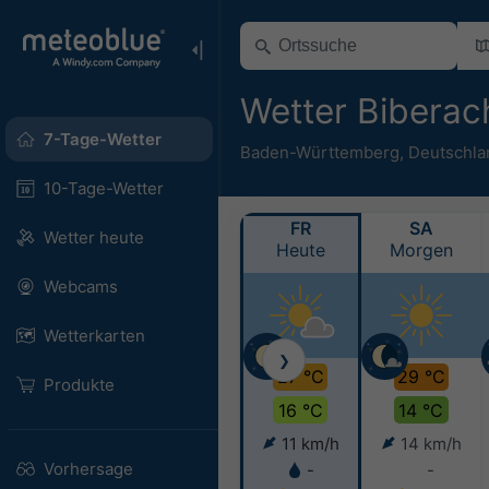
Wetter Biberac
7-Tage-Wetter
Baden-Württemberg
,
Deutschla
10-Tage-Wetter
FR
SA
Wetter heute
Heute
Morgen
Webcams
Wetterkarten
❯
27 °C
29 °C
Produkte
16 °C
14 °C
11 km/h
14 km/h
Vorhersage
-
-