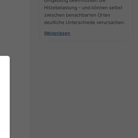
Umgebung beeinflussen die
Hitzebelastung – und können selbst
zwischen benachbarten Orten
deutliche Unterschiede verursachen.
Weiterlesen