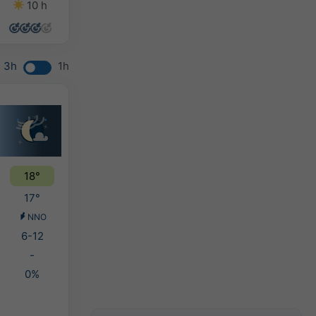
10 h
14 h
14 h
10 h
3h
1h
18°
17°
NNO
6-12
-
0%