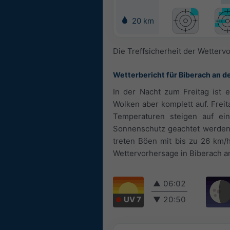
20 km
Die Treffsicherheit der Wetterv
Wetterbericht für Biberach an de
In der Nacht zum Freitag ist 
Wolken aber komplett auf. Frei
Temperaturen steigen auf ei
Sonnenschutz geachtet werden. 
treten Böen mit bis zu 26 km/
Wettervorhersage in Biberach an d
▲
06:02
UV 7
▼
20:50