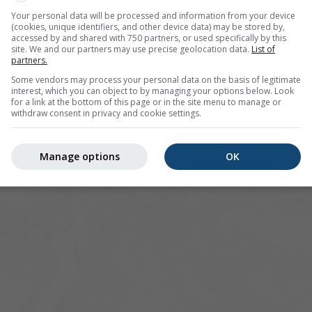
Your personal data will be processed and information from your device
r Biberach an der Riß bietet alle Wetterinformationen in 3 e
(cookies, unique identifiers, and other device data) may be stored by,
accessed by and shared with 750 partners, or used specifically by this
site. We and our partners may use precise geolocation data.
List of
partners.
Some vendors may process your personal data on the basis of legitimate
interest, which you can object to by managing your options below. Look
ild, Deutschland
for a link at the bottom of this page or in the site menu to manage or
withdraw consent in privacy and cookie settings.
Manage options
OK