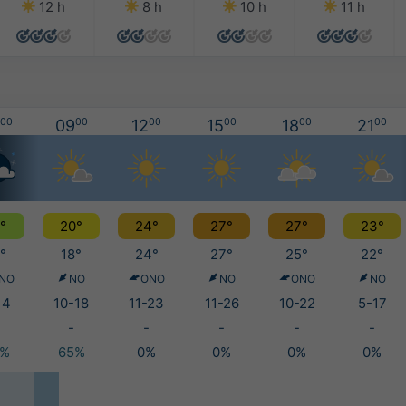
12 h
8 h
10 h
11 h
00
09
00
12
00
15
00
18
00
21
00
°
20°
24°
27°
27°
23°
°
18°
24°
27°
25°
22°
NO
NO
ONO
NO
ONO
NO
14
10-18
11-23
11-26
10-22
5-17
-
-
-
-
-
5%
65%
0%
0%
0%
0%