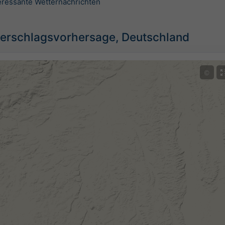
teressante Wetternachrichten
erschlagsvorhersage, Deutschland
©