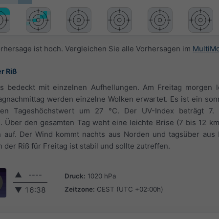
orhersage ist hoch. Vergleichen Sie alle Vorhersagen im
MultiM
r Riß
es bedeckt mit einzelnen Aufhellungen. Am Freitag morgen l
tagnachmittag werden einzelne Wolken erwartet. Es ist ein son
nen Tageshöchstwert um 27 °C. Der UV-Index beträgt 7. E
Über den gesamten Tag weht eine leichte Brise (7 bis 12 km/
h auf. Der Wind kommt nachts aus Norden und tagsüber aus 
er Riß für Freitag ist stabil und sollte zutreffen.
▲
----
Druck:
1020 hPa
Zeitzone:
CEST (UTC +02:00h)
▼
16:38