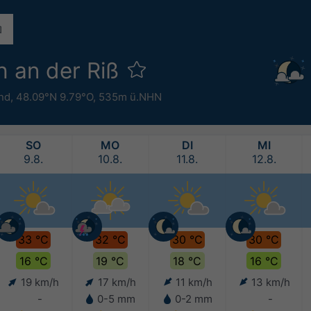
h an der Riß
nd
,
48.09°N 9.79°O,
535m ü.NHN
SO
MO
DI
MI
9.8.
10.8.
11.8.
12.8.
33 °C
32 °C
30 °C
30 °C
16 °C
19 °C
18 °C
16 °C
19 km/h
17 km/h
11 km/h
13 km/h
-
0-5 mm
0-2 mm
-