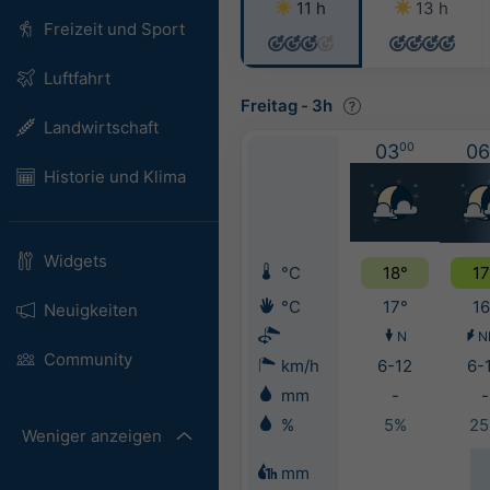
11 h
13 h
Freizeit und Sport
Luftfahrt
Freitag
-
3h
Landwirtschaft
03
00
06
Historie und Klima
Widgets
°C
18°
17
°C
17°
16
Neuigkeiten
N
N
Community
km/h
6-12
6-
mm
-
-
%
5%
2
Weniger anzeigen
mm