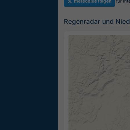
meteoblue folgen
für in
Regenradar und Nied