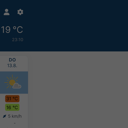
19 °C
23:10
DO
FR
SA
SO
13.8.
14.8.
15.8.
16.8.
31 °C
33 °C
32 °C
30 °C
16 °C
19 °C
19 °C
18 °C
5 km/h
6 km/h
9 km/h
9 km/h
-
-
-
5-10 mm