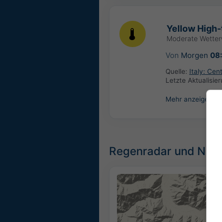
Yellow High-
Moderate Wette
Von
Morgen
08
Quelle:
Italy: Ce
Letzte Aktualisie
Mehr anzeigen
Regenradar und Niede