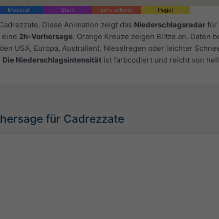
Moderat
Stark
Sehr schwer
Hagel
 Cadrezzate. Diese Animation zeigt das
Niederschlagsradar
für
 eine
2h-Vorhersage
. Orange Kreuze zeigen Blitze an. Daten be
 den USA, Europa, Australien). Nieselregen oder leichter Schne
.
Die Niederschlagsintensität
ist farbcodiert und reicht von hel
rhersage für Cadrezzate