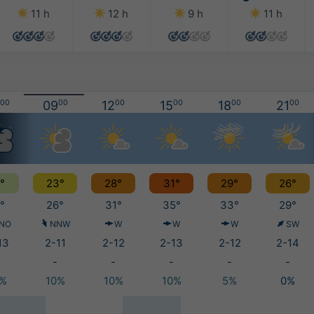
11 h
12 h
9 h
11 h
00
09
00
12
00
15
00
18
00
21
00
°
23°
28°
31°
29°
26°
°
26°
31°
35°
33°
29°
NO
NNW
W
W
W
SW
13
2-11
2-12
2-13
2-12
2-14
-
-
-
-
-
5%
10%
10%
10%
5%
0%