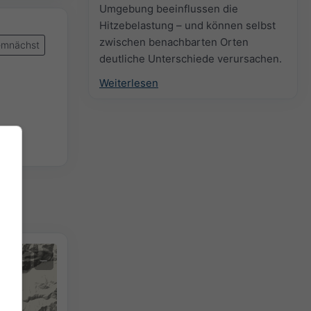
Umgebung beeinflussen die
Hitzebelastung – und können selbst
zwischen benachbarten Orten
mnächst
deutliche Unterschiede verursachen.
Weiterlesen
+
−