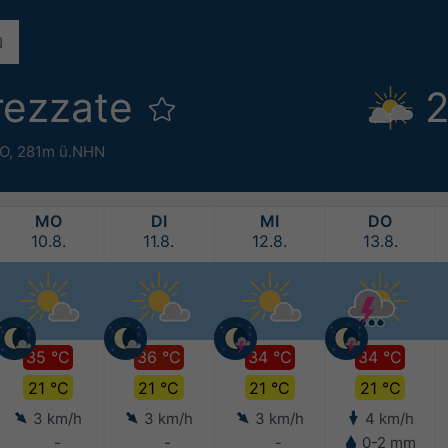
rezzate
2
°O,
281m ü.NHN
MO
DI
MI
DO
10.8.
11.8.
12.8.
13.8.
35 °C
36 °C
34 °C
34 °C
21 °C
21 °C
21 °C
21 °C
3 km/h
3 km/h
3 km/h
4 km/h
-
-
-
0-2 mm