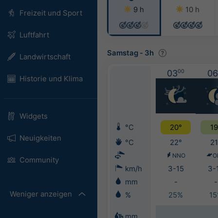
9 h
10 h
Freizeit und Sport
Luftfahrt
Samstag
-
3h
Landwirtschaft
03
00
06
Historie und Klima
Widgets
°C
20°
19
Neuigkeiten
°C
22°
21
NNO
O
Community
km/h
3-15
3-
mm
-
-
Weniger anzeigen
%
25%
1
mm