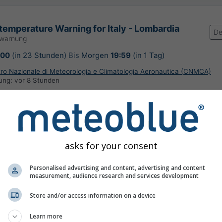
temperature Warning for Italy - Lombardia
De
rwarnung
:00
(in 23 Stunden)
Bis
Morgen
19:59
(in 1 Tag)
ntro Nazionale di Meteorologia e Climatologia Aeronautica (CNMCA)
rung:
vor 8 Stunden
asks for your consent
rschlagsvorhersage, Italien
Personalised advertising and content, advertising and content
measurement, audience research and services development
©
Store and/or access information on a device
Learn more