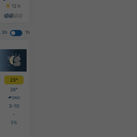
12 h
14 h
14 h
14 h
3h
1h
23°
26°
ONO
3-10
-
5%