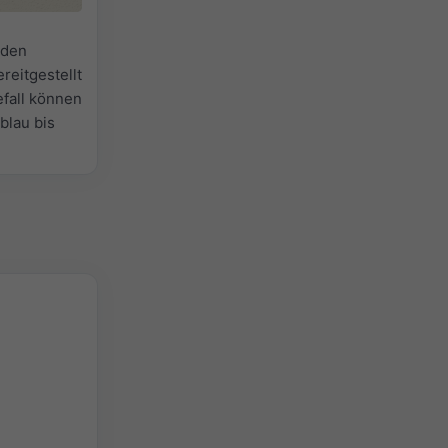
 den
reitgestellt
efall können
lblau bis