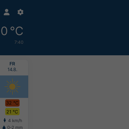
0 °C
7:40
FR
SA
SO
MO
14.8.
15.8.
16.8.
17.8.
32 °C
34 °C
33 °C
32 °C
21 °C
22 °C
21 °C
20 °C
4 km/h
4 km/h
4 km/h
4 km/h
0-2 mm
-
-
-