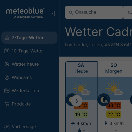
Wetter Cad
7-Tage-Wetter
Lombardei
,
Italien
,
45.8°N 8.64
10-Tage-Wetter
Wetter heute
SA
SO
Heute
Morgen
Webcams
Wetterkarten
❯
Produkte
31 °C
33 °C
19 °C
22 °C
4 km/h
3 km/h
Vorhersage
-
-