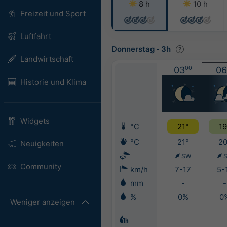
8 h
10 h
Freizeit und Sport
Luftfahrt
Donnerstag
-
3h
Landwirtschaft
03
00
06
Historie und Klima
Widgets
°C
21°
19
°C
21°
20
Neuigkeiten
SW
Community
km/h
7-17
5-
mm
-
-
%
0%
0
Weniger anzeigen