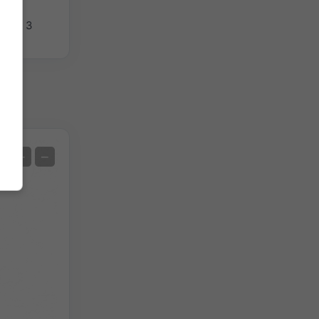
n in 3
Satellit
+
−
Ohne Radar
Mit Radar
Gemessene Temperatur
Gemessener Niederschlag
Screenshot
©