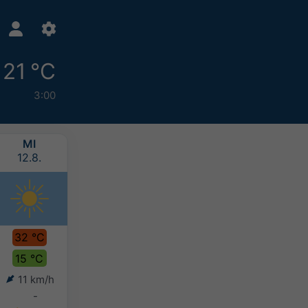
21 °C
3:00
MI
DO
FR
SA
12.8.
13.8.
14.8.
15.8.
32 °C
29 °C
28 °C
26 °C
15 °C
17 °C
17 °C
17 °C
11 km/h
7 km/h
8 km/h
10 km/h
-
-
-
-