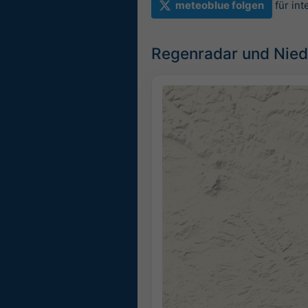
meteoblue folgen
für in
Regenradar und Nied