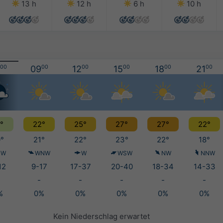
13 h
12 h
6 h
10 h
00
09
00
12
00
15
00
18
00
21
00
°
22°
25°
27°
27°
22°
°
21°
22°
23°
22°
18°
SW
WNW
W
WSW
NW
NNW
12
9-17
17-37
20-40
18-34
14-33
-
-
-
-
-
%
0%
0%
0%
0%
0%
Kein Niederschlag erwartet