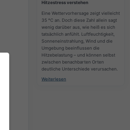
Hitzestress verstehen
Eine Wettervorhersage zeigt vielleicht
35 °C an. Doch diese Zahl allein sagt
wenig darüber aus, wie heiß es sich
tatsächlich anfühlt. Luftfeuchtigkeit,
Sonneneinstrahlung, Wind und die
Umgebung beeinflussen die
Hitzebelastung – und können selbst
zwischen benachbarten Orten
deutliche Unterschiede verursachen.
Weiterlesen