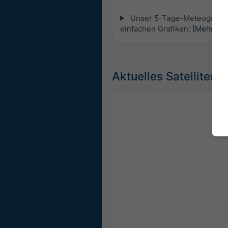
Unser 5-Tage-Meteogramm f
einfachen Grafiken:
[Mehr]
Aktuelles Satellitenb