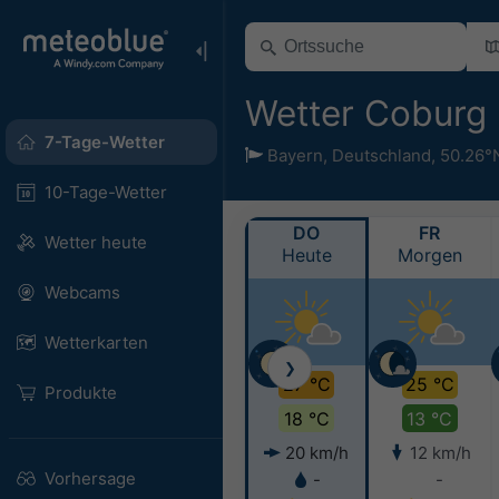
Wetter Coburg
7-Tage-Wetter
Bayern
,
Deutschland
,
50.26°
10-Tage-Wetter
DO
FR
Wetter heute
Heute
Morgen
Webcams
Wetterkarten
❯
27 °C
25 °C
Produkte
18 °C
13 °C
20 km/h
12 km/h
Vorhersage
-
-