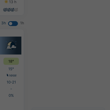
13 h
14 h
11 h
11 h
3h
1h
18°
15°
NNW
10-21
-
0%