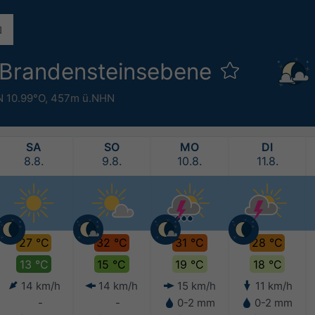
 Brandensteinsebene
N 10.99°O,
457m ü.NHN
SA
SO
MO
DI
8.8.
9.8.
10.8.
11.8.
27 °C
32 °C
31 °C
28 °C
13 °C
15 °C
19 °C
18 °C
14 km/h
14 km/h
15 km/h
11 km/h
-
-
0-2 mm
0-2 mm