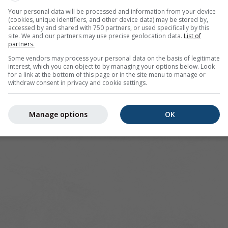
Your personal data will be processed and information from your device
ür Coburg Brandensteinsebene bietet alle Wetterinformatione
(cookies, unique identifiers, and other device data) may be stored by,
accessed by and shared with 750 partners, or used specifically by this
site. We and our partners may use precise geolocation data.
List of
partners.
Some vendors may process your personal data on the basis of legitimate
interest, which you can object to by managing your options below. Look
ild, Deutschland
for a link at the bottom of this page or in the site menu to manage or
withdraw consent in privacy and cookie settings.
Manage options
OK