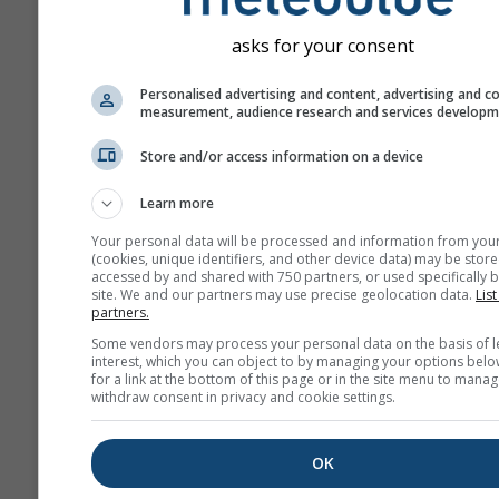
asks for your consent
Personalised advertising and content, advertising and c
measurement, audience research and services develop
Store and/or access information on a device
Learn more
Your personal data will be processed and information from you
(cookies, unique identifiers, and other device data) may be store
accessed by and shared with 750 partners, or used specifically b
site. We and our partners may use precise geolocation data.
List
partners.
Some vendors may process your personal data on the basis of l
interest, which you can object to by managing your options belo
for a link at the bottom of this page or in the site menu to manag
withdraw consent in privacy and cookie settings.
OK