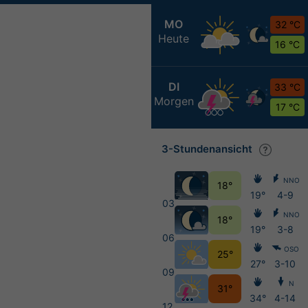
MO
32 °C
Heute
16 °C
DI
33 °C
Morgen
17 °C
3-Stundenansicht
NNO
18°
19°
4-9
03
NNO
18°
19°
3-8
06
OSO
25°
27°
3-10
09
N
31°
34°
4-14
12