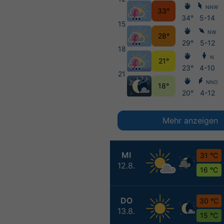
NNW
33°
34°
5-14
15
NW
28°
29°
5-12
18
N
21°
23°
4-10
21
NNO
18°
20°
4-12
Mehr anzeigen
MI
31 °C
12.8.
16 °C
DO
30 °C
13.8.
15 °C