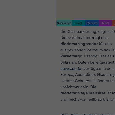
Nieselregen
Leicht
Moderat
Stark
Die Ortsmarkierung zeigt auf 
Diese Animation zeigt das
Niederschlagsradar
für den
ausgewählten Zeitraum sowie
Vorhersage
. Orange Kreuze 
Blitze an. Daten bereitgestellt
nowcast.de
(verfügbar in den
Europa, Australien). Nieselre
leichter Schneefall können fü
unsichtbar sein.
Die
Niederschlagsintensität
ist f
und reicht von hellblau bis rot