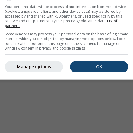
Your personal data will be processed and information from your device
(cookies, unique identifiers, and other device data) may be stored by,
accessed by and shared with 750 partners, or used specifically by this
site. We and our partners may use precise geolocation data.
List of
partners.
Some vendors may process your personal data on the basis of legitimate
interest, which you can object to by managing your options below. Look
for a link at the bottom of this page or in the site menu to manage or
withdraw consent in privacy and cookie settings.
Manage options
OK