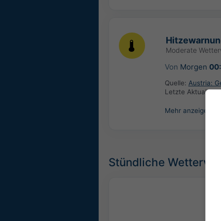
Hitzewarnun
Moderate Wette
Von
Morgen
00
Quelle:
Austria: 
Letzte Aktualisie
Mehr anzeigen
Stündliche Wettervor