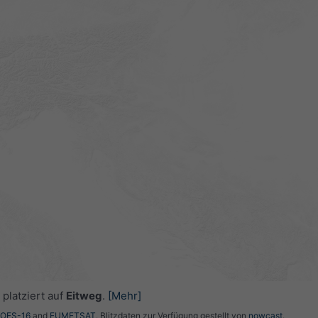
platziert auf
Eitweg
.
[Mehr]
GOES-16
and
EUMETSAT
. Blitzdaten zur Verfügung gestellt von
nowcast
.