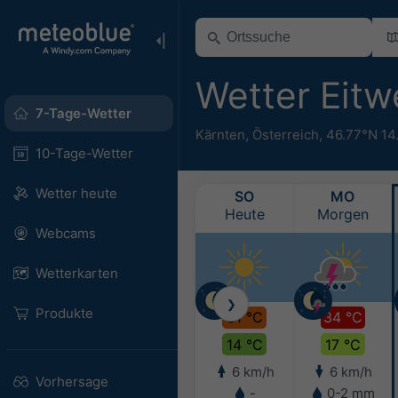
Wetter Eit
7-Tage-Wetter
Kärnten
,
Österreich
,
46.77°N 14
10-Tage-Wetter
Wetter heute
SO
MO
Heute
Morgen
Webcams
Wetterkarten
❯
Produkte
31 °C
34 °C
14 °C
17 °C
6 km/h
6 km/h
Vorhersage
-
0-2 mm