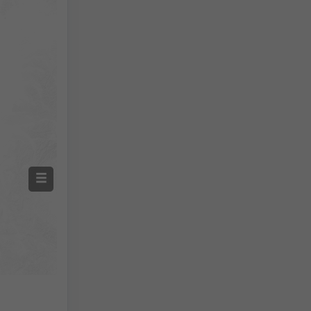
Screenshot
©