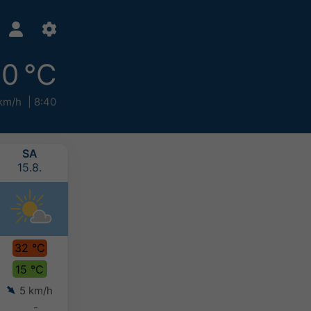
0 °C
km/h
8:40
SA
SO
MO
DI
15.8.
16.8.
17.8.
18.8.
32 °C
33 °C
30 °C
28 °C
15 °C
19 °C
17 °C
17 °C
5 km/h
8 km/h
7 km/h
5 km/h
-
-
>20 mm
>20 mm