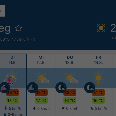
weg
2
4 
.88°O,
473m ü.NHN
DI
MI
DO
FR
11.8.
12.8.
13.8.
14.8.
33 °C
32 °C
32 °C
31 °C
17 °C
17 °C
16 °C
16 °C
5 km/h
6 km/h
6 km/h
5 km/h
0-5 mm
-
-
-