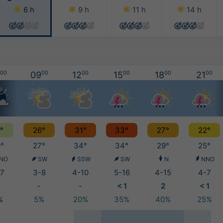
6 h
9 h
11 h
14 h
00
09
00
12
00
15
00
18
00
21
00
°
26°
31°
33°
27°
22°
°
27°
34°
34°
29°
25°
NO
SW
SSW
SW
N
NNO
7
3-8
4-10
5-16
4-15
4-7
-
-
< 1
2
< 1
%
5%
20%
35%
40%
25%