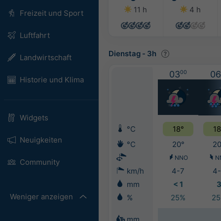
11 h
4 h
Freizeit und Sport
Luftfahrt
Dienstag
-
3h
Landwirtschaft
03
00
06
Historie und Klima
Widgets
°C
18°
18
Neuigkeiten
°C
20°
20
NNO
N
Community
km/h
4-7
4-
mm
< 1
Weniger anzeigen
%
25%
2
mm