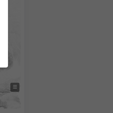
Auto (NEMSGLOBAL Global)
Screenshot
©