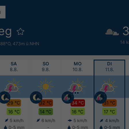
weg
3
14 
.88°O,
473m ü.NHN
SA
SO
MO
DI
8.8.
9.8.
10.8.
11.8.
29 °C
32 °C
34 °C
31 °C
16 °C
14 °C
16 °C
17 °C
5 km/h
6 km/h
5 km/h
4 km/h
0-5 mm
-
0-5 mm
0-5 mm