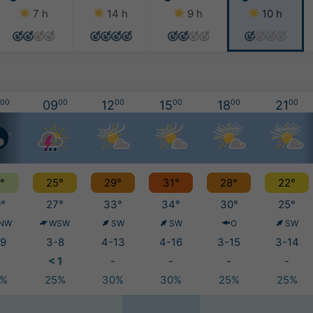
7 h
14 h
9 h
10 h
00
09
00
12
00
15
00
18
00
21
00
°
25°
29°
31°
28°
22°
°
27°
33°
34°
30°
25°
NW
WSW
SW
SW
O
SW
9
3-8
4-13
4-16
3-15
3-14
3
< 1
-
-
-
-
5%
25%
30%
30%
25%
25%