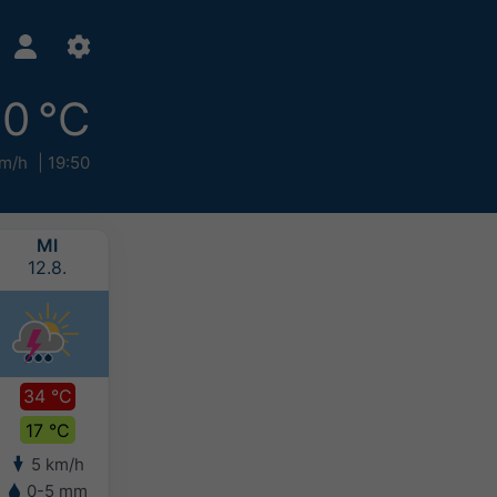
0 °C
km/h
19:50
MI
DO
FR
SA
12.8.
13.8.
14.8.
15.8.
34 °C
33 °C
34 °C
34 °C
17 °C
16 °C
18 °C
18 °C
5 km/h
6 km/h
6 km/h
8 km/h
0-5 mm
-
-
-