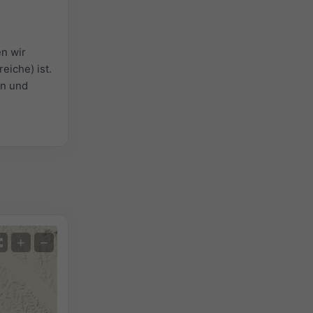
n wir
eiche) ist.
en und
+
−