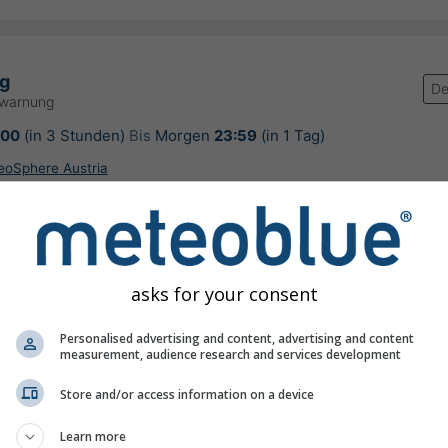
g
De
rwarnung
:00
(in 3 Stunden)
Bis
Morgen
23:59
(in 1 Tag)
GeoSphere Austria
rung:
vor 9 Stunden
asks for your consent
wöhnlich heißes Wetter für diese Jahres
Personalised advertising and content, advertising and content
measurement, audience research and services development
Store and/or access information on a device
Learn more