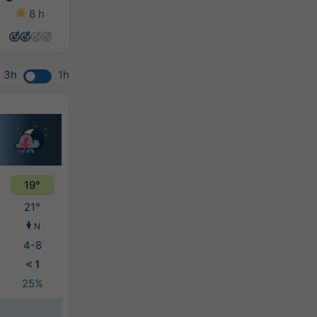
8 h
14 h
14 h
14 h
3h
1h
19°
21°
N
4-8
< 1
25%