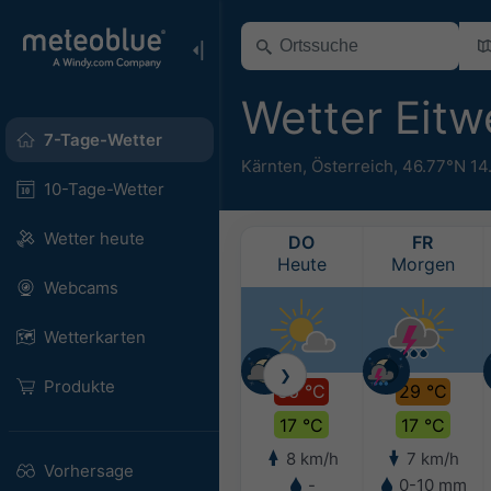
Wetter Eit
7-Tage-Wetter
Kärnten
,
Österreich
,
46.77°N 14
10-Tage-Wetter
Wetter heute
DO
FR
Heute
Morgen
Webcams
Wetterkarten
❯
Produkte
36 °C
29 °C
17 °C
17 °C
8 km/h
7 km/h
Vorhersage
-
0-10 mm