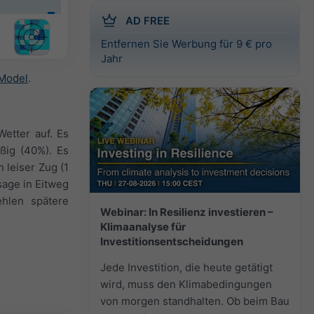
AD FREE
Entfernen Sie Werbung für 9 € pro
Jahr
iModel
.
etter auf. Es
äßig (40%). Es
 leiser Zug (1
sage in Eitweg
ehlen spätere
Webinar: In Resilienz investieren –
Klimaanalyse für
Investitionsentscheidungen
Jede Investition, die heute getätigt
wird, muss den Klimabedingungen
von morgen standhalten. Ob beim Bau