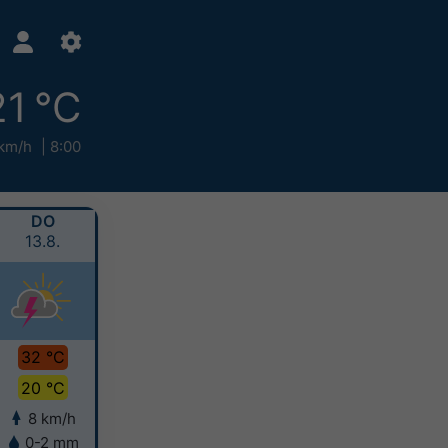
21 °C
km/h
8:00
DO
FR
SA
SO
13.8.
14.8.
15.8.
16.8.
32 °C
34 °C
33 °C
31 °C
20 °C
21 °C
22 °C
21 °C
8 km/h
5 km/h
7 km/h
6 km/h
0-2 mm
0-2 mm
2-5 mm
2-5 mm