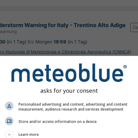
erstorm Warning for Italy - Trentino Alto Adige
De
rwarnung
:00
(in 1 Tag)
Bis
Morgen
19:59
(in 1 Tag)
ntro Nazionale di Meteorologia e Climatologia Aeronautica (CNMCA)
rung:
vor 8 Stunden
asks for your consent
rschlagsvorhersage, Italien
Personalised advertising and content, advertising and content
measurement, audience research and services development
Store and/or access information on a device
©
Learn more