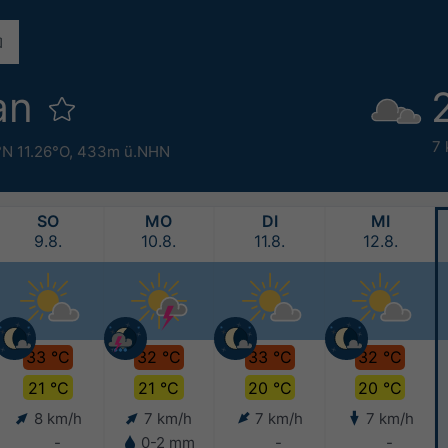
an
7 
°N 11.26°O,
433m ü.NHN
SO
MO
DI
MI
9.8.
10.8.
11.8.
12.8.
33 °C
32 °C
33 °C
32 °C
21 °C
21 °C
20 °C
20 °C
8 km/h
7 km/h
7 km/h
7 km/h
-
0-2 mm
-
-