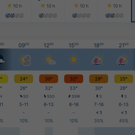
10 h
10 h
10 h
10 h
00
09
00
12
00
15
00
18
00
21
00
°
24°
30°
32°
29°
25°
°
26°
32°
33°
30°
26°
N
SO
SSO
SSW
S
S
11
5-11
6-13
8-16
7-16
6-13
-
-
-
< 1
< 1
0%
10%
10%
10%
35%
45%