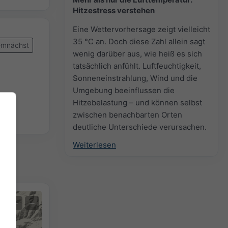
Hitzestress verstehen
Eine Wettervorhersage zeigt vielleicht
35 °C an. Doch diese Zahl allein sagt
mnächst
wenig darüber aus, wie heiß es sich
tatsächlich anfühlt. Luftfeuchtigkeit,
Sonneneinstrahlung, Wind und die
Umgebung beeinflussen die
Hitzebelastung – und können selbst
zwischen benachbarten Orten
deutliche Unterschiede verursachen.
Weiterlesen
+
−