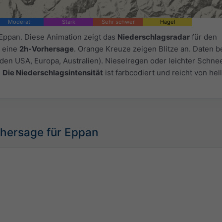
Moderat
Stark
Sehr schwer
Hagel
 Eppan. Diese Animation zeigt das
Niederschlagsradar
für den
 eine
2h-Vorhersage
. Orange Kreuze zeigen Blitze an. Daten be
 den USA, Europa, Australien). Nieselregen oder leichter Schne
.
Die Niederschlagsintensität
ist farbcodiert und reicht von hel
rhersage für Eppan