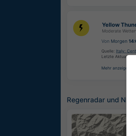
Yellow Thund
Moderate Wette
Von
Morgen
14
Quelle:
Italy: Ce
Letzte Aktualisie
Mehr anzeigen
Regenradar und Niede