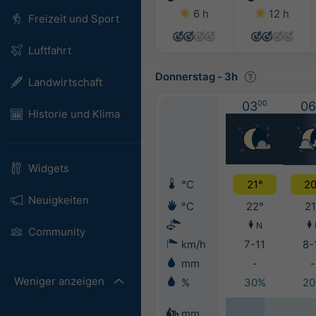
6 h
12 h
Freizeit und Sport
Luftfahrt
Donnerstag
-
3h
Landwirtschaft
03
00
06
Historie und Klima
Widgets
°C
21°
20
Neuigkeiten
°C
22°
21
N
Community
km/h
7-11
8-
mm
-
-
Weniger anzeigen
%
30%
2
mm