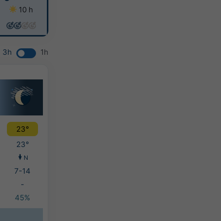
10 h
9 h
9 h
9 h
3h
1h
23°
23°
N
7-14
-
45%