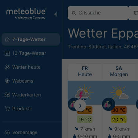
Wetter Epp
7-Tage-Wetter
Trentino-Südtirol
,
Italien
,
46.46
10-Tage-Wetter
Wetter heute
FR
SA
Heute
Morgen
Webcams
Wetterkarten
❯
Produkte
29 °C
30 °C
19 °C
20 °C
7 km/h
9 km/h
Vorhersage
0-10 mm
0-5 mm