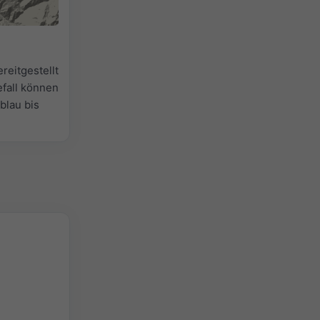
reitgestellt
efall können
lblau bis