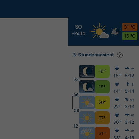
SO
31 °C
Heute
15 °C
3-Stundenansicht
W
16°
15°
5-12
03
S
15°
14°
5-14
06
SO
20°
22°
3-13
09
W
27°
30°
3-12
12
W
31°
33°
4-15