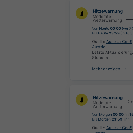
Hitzewarnung
Moderate
Wetterwarnung
Von
Heute
00:00
(vor 7
Bis
Heute
23:59
(in 16 
Quelle:
Austria: Geo
Austria
Letzte Aktualisierung
Stunden
Mehr anzeigen
Hitzewarnung
De
Moderate
Wetterwarnung
Von
Morgen
00:00
(in 1
Bis
Morgen
23:59
(in 1 
Quelle:
Austria: Geo