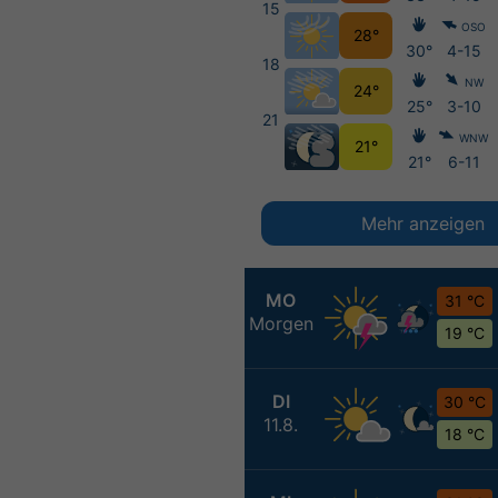
15
OSO
28°
30°
4-15
18
NW
24°
25°
3-10
21
WNW
21°
21°
6-11
Mehr anzeigen
MO
31 °C
Morgen
19 °C
DI
30 °C
11.8.
18 °C