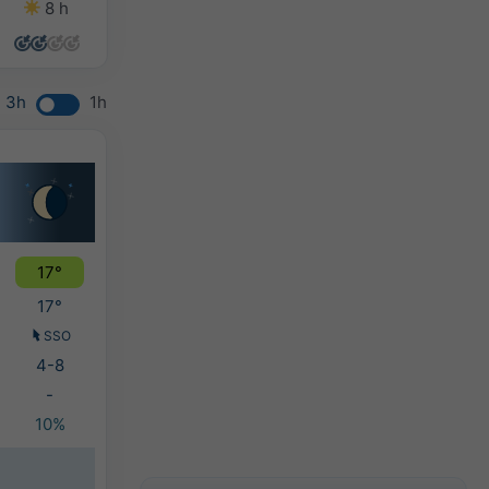
8 h
13 h
7 h
8 h
3h
1h
17°
17°
SSO
4-8
-
10%