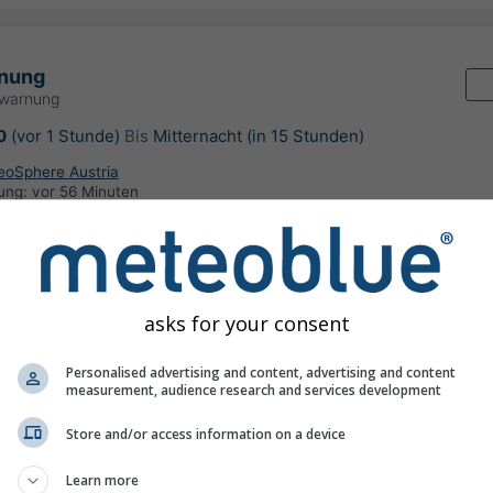
nung
rwarnung
0
(vor 1 Stunde)
Bis
Mitternacht (in 15 Stunden)
GeoSphere Austria
rung:
vor 56 Minuten
asks for your consent
erschlagsvorhersage, Österreich
Personalised advertising and content, advertising and content
measurement, audience research and services development
©
Store and/or access information on a device
Learn more