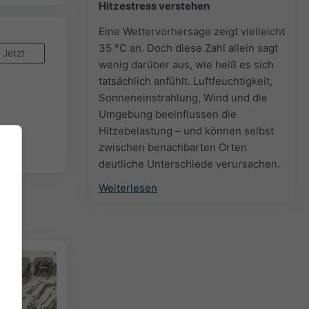
Hitzestress verstehen
Eine Wettervorhersage zeigt vielleicht
35 °C an. Doch diese Zahl allein sagt
Jetzt
wenig darüber aus, wie heiß es sich
tatsächlich anfühlt. Luftfeuchtigkeit,
Sonneneinstrahlung, Wind und die
Umgebung beeinflussen die
Hitzebelastung – und können selbst
zwischen benachbarten Orten
deutliche Unterschiede verursachen.
Weiterlesen
+
−