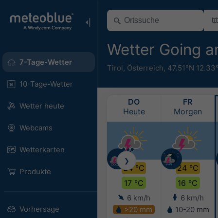
Wetter Going a
7-Tage-Wetter
Tirol
,
Österreich
,
47.51°N 12.33
10-Tage-Wetter
DO
FR
Wetter heute
Heute
Morgen
Webcams
Wetterkarten
❯
24 °C
24 °C
Produkte
17 °C
16 °C
6 km/h
6 km/h
Vorhersage
>20 mm
10-20 mm