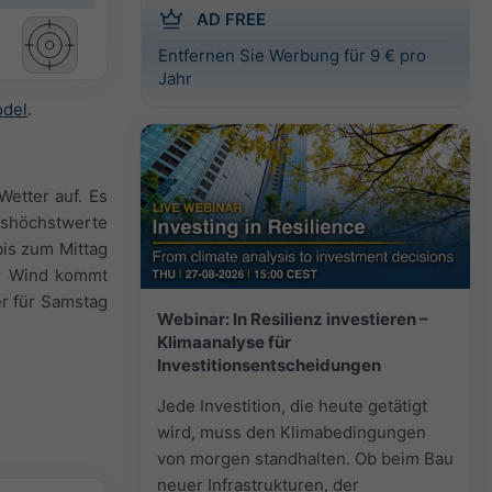
AD FREE
Entfernen Sie Werbung für 9 € pro
Jahr
odel
.
Wetter auf. Es
geshöchstwerte
bis zum Mittag
Der Wind kommt
r für Samstag
Webinar: In Resilienz investieren –
Klimaanalyse für
Investitionsentscheidungen
Jede Investition, die heute getätigt
wird, muss den Klimabedingungen
von morgen standhalten. Ob beim Bau
neuer Infrastrukturen, der