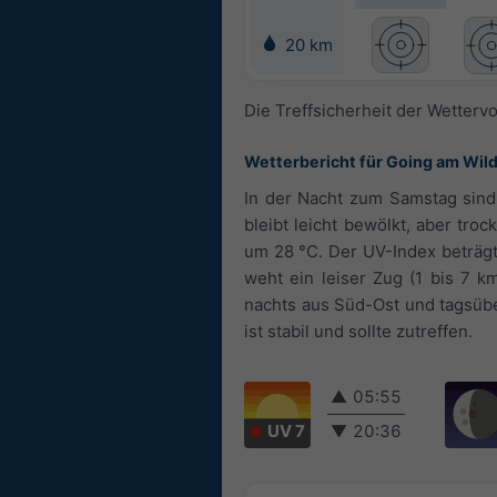
20 km
Die Treffsicherheit der Wetterv
Wetterbericht für Going am Wil
In der Nacht zum Samstag sind 
bleibt leicht bewölkt, aber tr
um 28 °C. Der UV-Index beträgt
weht ein leiser Zug (1 bis 7 k
nachts aus Süd-Ost und tagsübe
ist stabil und sollte zutreffen.
▲
05:55
UV 7
▼
20:36