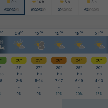
9 h
14 h
6 h
8 h
00
09
00
12
00
15
00
18
00
21
00
°
20°
25°
28°
24°
20°
°
21°
27°
29°
25°
20°
SO
N
N
N
N
O
8
2-8
5-14
7-17
6-19
4-13
-
-
-
-
-
%
0%
0%
10%
20%
15%