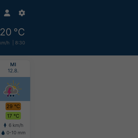
20 °C
km/h
8:30
MI
DO
FR
SA
12.8.
13.8.
14.8.
15.8.
29 °C
30 °C
28 °C
26 °C
17 °C
17 °C
17 °C
16 °C
6 km/h
7 km/h
7 km/h
5 km/h
0-10 mm
-
-
5-10 mm