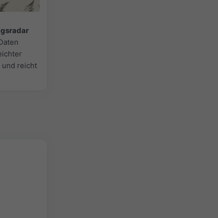
agsradar
 Daten
eichter
 und reicht