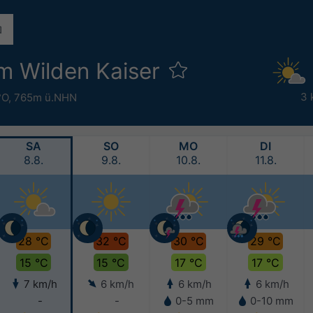
m Wilden Kaiser
3 
°O,
765m ü.NHN
SA
SO
MO
DI
8.8.
9.8.
10.8.
11.8.
28 °C
32 °C
30 °C
29 °C
15 °C
15 °C
17 °C
17 °C
7 km/h
6 km/h
6 km/h
6 km/h
-
-
0-5 mm
0-10 mm