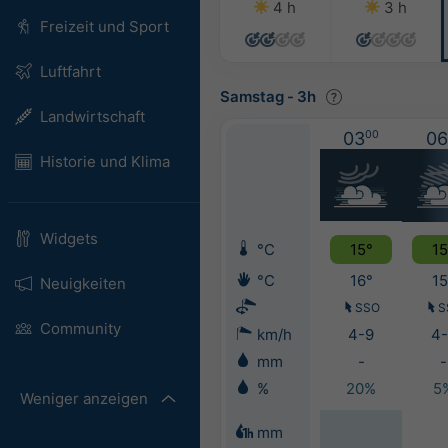
4 h
3 h
Freizeit und Sport
Luftfahrt
Samstag
-
3h
Landwirtschaft
03
00
06
Historie und Klima
Widgets
°C
15°
15
°C
16°
15
Neuigkeiten
SSO
S
Community
km/h
4-9
4-
mm
-
-
%
20%
5
Weniger anzeigen
mm