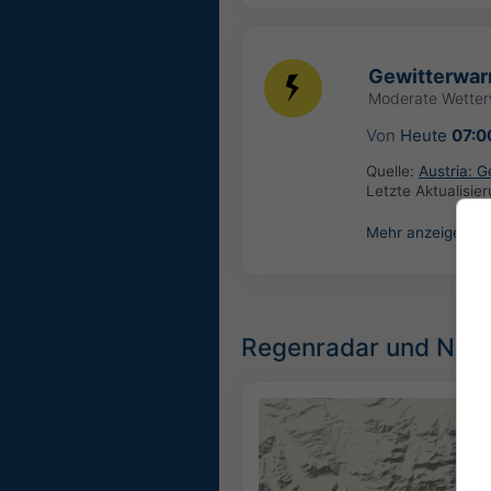
Gewitterwar
Moderate Wette
Von
Heute
07:0
Quelle:
Austria: 
Letzte Aktualisie
Mehr anzeigen
Regenradar und Nied