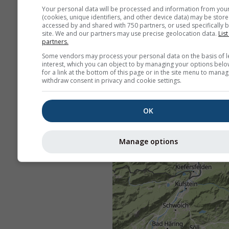
Your personal data will be processed and information from you
(cookies, unique identifiers, and other device data) may be store
accessed by and shared with 750 partners, or used specifically b
site. We and our partners may use precise geolocation data.
List
partners.
Some vendors may process your personal data on the basis of l
interest, which you can object to by managing your options belo
for a link at the bottom of this page or in the site menu to manag
withdraw consent in privacy and cookie settings.
OK
Manage options