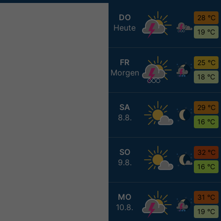
DO
28 °C
Heute
19 °C
FR
25 °C
Morgen
18 °C
SA
29 °C
8.8.
16 °C
SO
32 °C
9.8.
16 °C
MO
31 °C
10.8.
19 °C