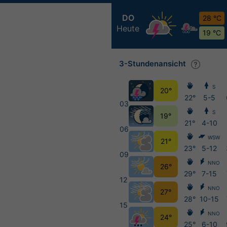
DO
28 °C
Heute
19 °C
3-Stundenansicht
S
20°
22°
5-5
03
S
19°
21°
4-10
06
WSW
21°
23°
5-12
09
NNO
26°
29°
7-15
12
NNO
27°
28°
10-15
15
NNO
24°
25°
6-10