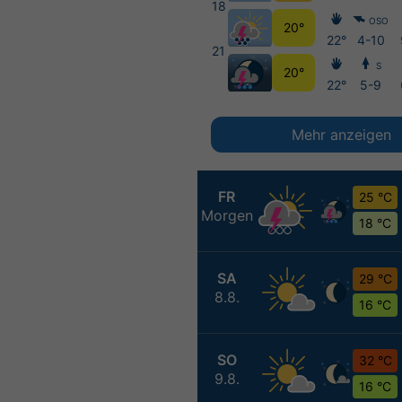
18
OSO
20°
22°
4-10
21
S
20°
22°
5-9
Mehr anzeigen
FR
25 °C
Morgen
18 °C
SA
29 °C
8.8.
16 °C
SO
32 °C
9.8.
16 °C