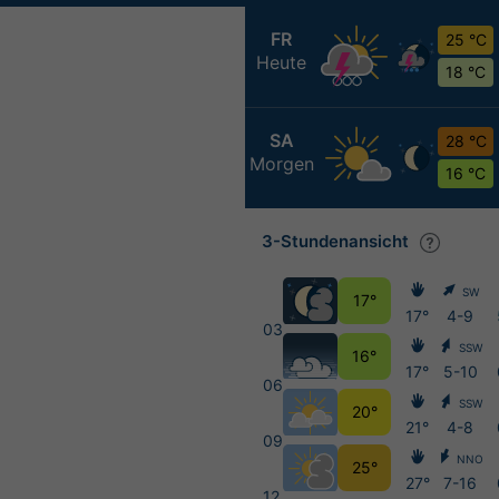
FR
25 °C
Heute
18 °C
SA
28 °C
Morgen
16 °C
3-Stundenansicht
SW
17°
17°
4-9
03
SSW
16°
17°
5-10
06
SSW
20°
21°
4-8
09
NNO
25°
27°
7-16
12