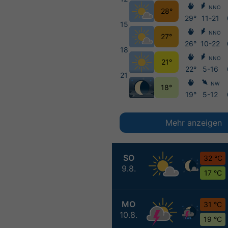
NNO
28°
29°
11-21
15
NNO
27°
26°
10-22
18
NNO
21°
22°
5-16
21
NW
18°
19°
5-12
Mehr anzeigen
SO
32 °C
9.8.
17 °C
MO
31 °C
10.8.
19 °C