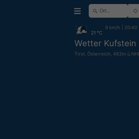
9 km/h
20:40
21 °C
Wetter Kufstein
Tirol
,
Österreich
,
483m ü.NH