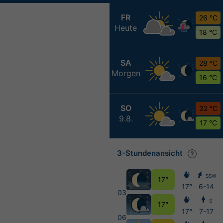
FR
26 °C
Heute
18 °C
SA
28 °C
Morgen
16 °C
SO
32 °C
9.8.
17 °C
3-Stundenansicht
SSW
17°
17°
6-14
03
S
17°
17°
7-17
06