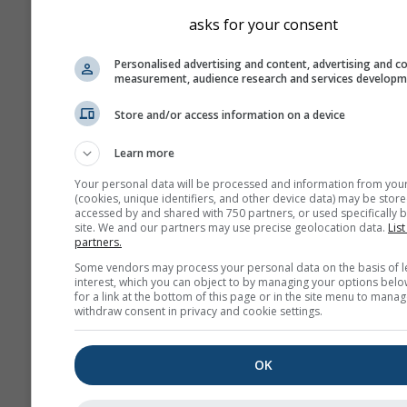
asks for your consent
Personalised advertising and content, advertising and c
measurement, audience research and services develop
Store and/or access information on a device
Learn more
Your personal data will be processed and information from you
(cookies, unique identifiers, and other device data) may be store
accessed by and shared with 750 partners, or used specifically b
site. We and our partners may use precise geolocation data.
List
partners.
Some vendors may process your personal data on the basis of l
interest, which you can object to by managing your options belo
for a link at the bottom of this page or in the site menu to manag
withdraw consent in privacy and cookie settings.
OK