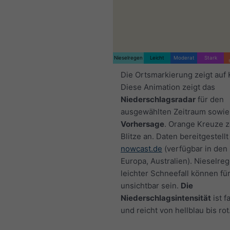
Nieselregen
Leicht
Moderat
Stark
Die Ortsmarkierung zeigt auf 
Diese Animation zeigt das
Niederschlagsradar
für den
ausgewählten Zeitraum sowie
Vorhersage
. Orange Kreuze 
Blitze an. Daten bereitgestellt
nowcast.de
(verfügbar in den
Europa, Australien). Nieselre
leichter Schneefall können fü
unsichtbar sein.
Die
Niederschlagsintensität
ist f
und reicht von hellblau bis rot