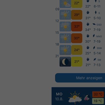
S
22°
22°
6-11
09
S
29°
31°
5-10
12
OSO
32°
34°
7-19
15
NNO
30°
30°
7-19
18
SSW
24°
25°
5-14
21
SW
21°
21°
7-13
Mehr anzeigen
MO
32 °C
10.8.
19 °C