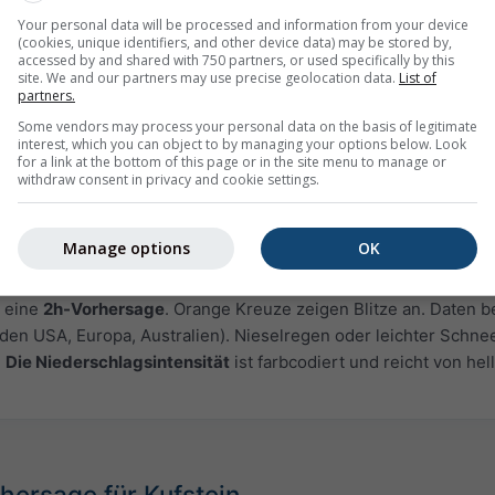
Your personal data will be processed and information from your device
(cookies, unique identifiers, and other device data) may be stored by,
accessed by and shared with 750 partners, or used specifically by this
site. We and our partners may use precise geolocation data.
List of
partners.
Some vendors may process your personal data on the basis of legitimate
interest, which you can object to by managing your options below. Look
for a link at the bottom of this page or in the site menu to manage or
withdraw consent in privacy and cookie settings.
Manage options
OK
Moderat
Stark
Sehr schwer
Hagel
Kufstein. Diese Animation zeigt das
Niederschlagsradar
für de
 eine
2h-Vorhersage
. Orange Kreuze zeigen Blitze an. Daten be
 den USA, Europa, Australien). Nieselregen oder leichter Schne
.
Die Niederschlagsintensität
ist farbcodiert und reicht von hel
hersage für Kufstein