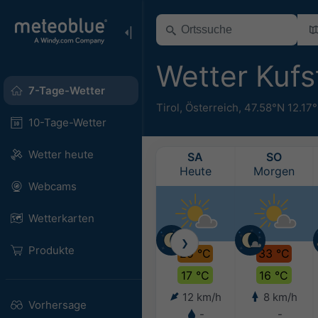
Wetter Kufs
7-Tage-Wetter
Tirol
,
Österreich
,
47.58°N 12.17
10-Tage-Wetter
Wetter heute
SA
SO
Heute
Morgen
Webcams
Wetterkarten
❯
Produkte
29 °C
33 °C
17 °C
16 °C
12 km/h
8 km/h
Vorhersage
-
-