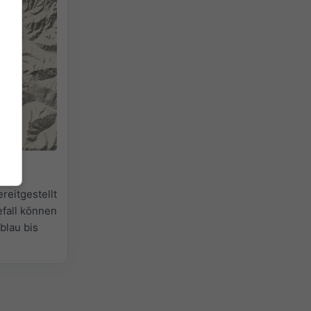
n
reitgestellt
efall können
lblau bis