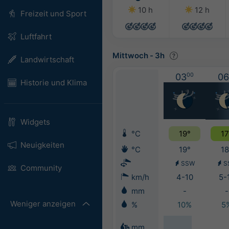
10 h
12 h
Freizeit und Sport
Luftfahrt
Mittwoch
-
3h
Landwirtschaft
03
00
06
Historie und Klima
Widgets
°C
19°
17
Neuigkeiten
°C
19°
18
SSW
S
Community
km/h
4-10
5-
mm
-
-
Weniger anzeigen
%
10%
5
mm