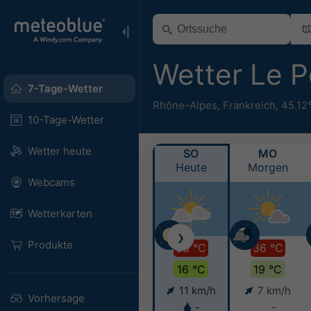
Wetter Le 
7-Tage-Wetter
Rhône-Alpes
,
Frankreich
,
45.12
10-Tage-Wetter
Wetter heute
SO
MO
Heute
Morgen
Webcams
Wetterkarten
❯
Produkte
36 °C
36 °C
16 °C
19 °C
11 km/h
7 km/h
Vorhersage
-
-