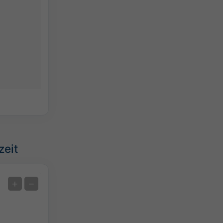
zeit
Extremvorhersage
+
−
Temperaturmessungen
Auto (NEMSGLOBAL Global)