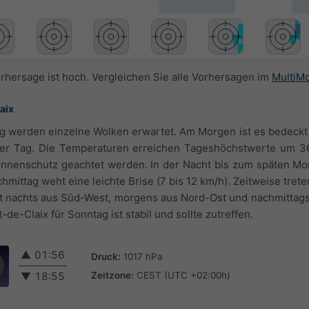
orhersage ist hoch. Vergleichen Sie alle Vorhersagen im
MultiM
aix
g werden einzelne Wolken erwartet. Am Morgen ist es bedeckt
iger Tag. Die Temperaturen erreichen Tageshöchstwerte um 3
 Sonnenschutz geachtet werden. In der Nacht bis zum späten M
chmittag weht eine leichte Brise (7 bis 12 km/h). Zeitweise tret
t nachts aus Süd-West, morgens aus Nord-Ost und nachmittags
de-Claix für Sonntag ist stabil und sollte zutreffen.
▲
01:56
Druck:
1017 hPa
Zeitzone:
CEST (UTC +02:00h)
▼
18:55