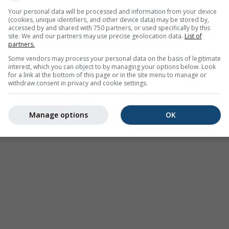
Your personal data will be processed and information from your device
(cookies, unique identifiers, and other device data) may be stored by,
accessed by and shared with 750 partners, or used specifically by this
site. We and our partners may use precise geolocation data.
List of
partners.
Some vendors may process your personal data on the basis of legitimate
interest, which you can object to by managing your options below. Look
for a link at the bottom of this page or in the site menu to manage or
withdraw consent in privacy and cookie settings.
Manage options
OK