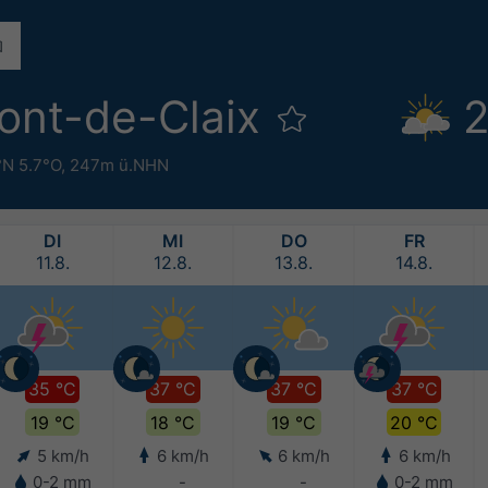
Pont-de-Claix
2
°N 5.7°O,
247m ü.NHN
DI
MI
DO
FR
11.8.
12.8.
13.8.
14.8.
35 °C
37 °C
37 °C
37 °C
19 °C
18 °C
19 °C
20 °C
5 km/h
6 km/h
6 km/h
6 km/h
0-2 mm
-
-
0-2 mm