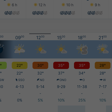
6 h
12 h
10 h
9 h
00
09
00
12
00
15
00
18
00
21
00
°
22°
30°
35°
35°
28°
°
22°
32°
37°
34°
28°
SW
SSO
NO
ONO
O
W
10
4-13
5-14
9-29
11-38
7-17
-
-
-
-
-
%
0%
5%
10%
25%
10%