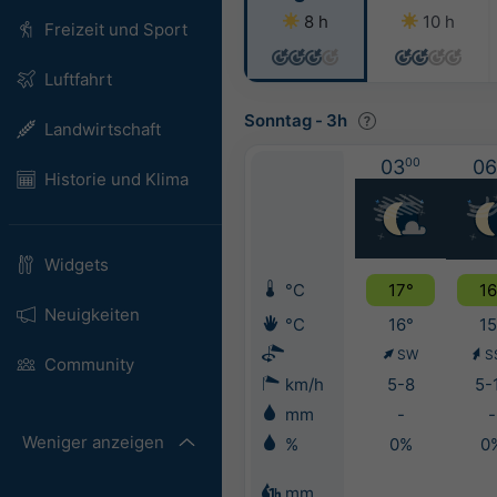
8 h
10 h
Freizeit und Sport
Luftfahrt
Sonntag
-
3h
Landwirtschaft
03
00
06
Historie und Klima
Widgets
°C
17°
16
Neuigkeiten
°C
16°
15
SW
S
Community
km/h
5-8
5-
mm
-
-
Weniger anzeigen
%
0%
0
mm