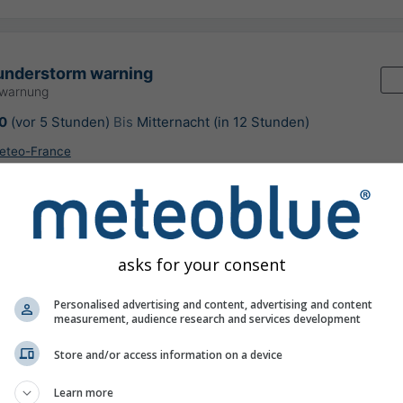
understorm warning
rwarnung
0
(vor 5 Stunden)
Bis
Mitternacht (in 12 Stunden)
eteo-France
rung:
vor 5 Stunden
asks for your consent
Le Pont-de-Claix
Personalised advertising and content, advertising and content
measurement, audience research and services development
Store and/or access information on a device
Learn more