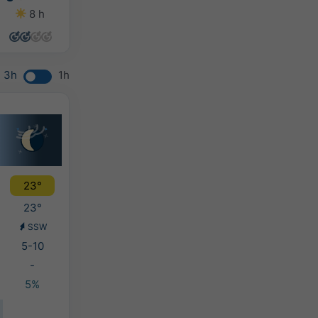
8 h
10 h
8 h
12 h
3h
1h
23°
23°
SSW
5-10
-
5%