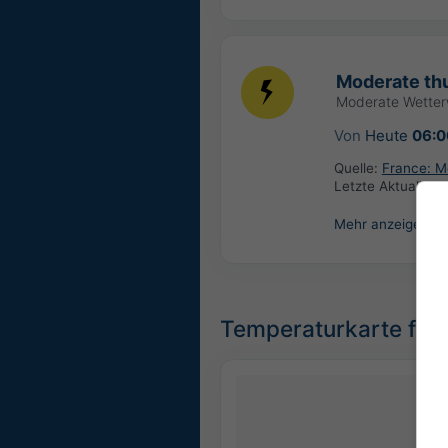
Moderate th
Moderate Wette
Von
Heute
06:0
Quelle:
France: M
Letzte Aktualisie
Mehr anzeigen
Temperaturkarte für 