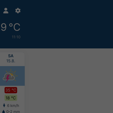
9 °C
11:10
SA
SO
MO
DI
15.8.
16.8.
17.8.
18.8.
35 °C
35 °C
31 °C
30 °C
18 °C
19 °C
18 °C
16 °C
6 km/h
5 km/h
5 km/h
10 km/h
0-2 mm
5-10 mm
-
-