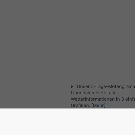
Unser 5-Tage-Meteogramm
Ljungdalen bietet alle
Wetterinformationen in 3 ein
Grafiken:
[Mehr]
Aktuelles Satellitenbild, S