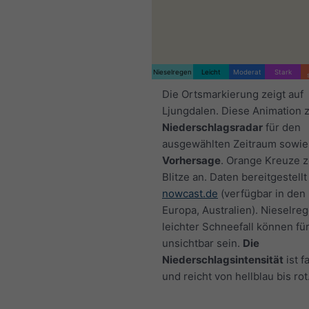
Nieselregen
Leicht
Moderat
Stark
Die Ortsmarkierung zeigt auf
Ljungdalen. Diese Animation z
Niederschlagsradar
für den
ausgewählten Zeitraum sowie
Vorhersage
. Orange Kreuze 
Blitze an. Daten bereitgestellt
nowcast.de
(verfügbar in den
Europa, Australien). Nieselre
leichter Schneefall können fü
unsichtbar sein.
Die
Niederschlagsintensität
ist f
und reicht von hellblau bis rot