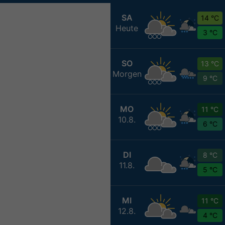
SA
14 °C
Heute
3 °C
SO
13 °C
Morgen
9 °C
MO
11 °C
10.8.
6 °C
DI
8 °C
11.8.
5 °C
MI
11 °C
12.8.
4 °C