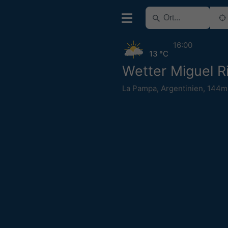
16:00
13 °C
Wetter Miguel R
La Pampa
,
Argentinien
,
144m