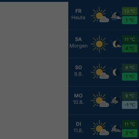
FR
13 °C
Heute
1 °C
SA
11 °C
Morgen
4 °C
SO
9 °C
9.8.
1 °C
MO
9 °C
10.8.
-1 °C
DI
11 °C
11.8.
2 °C