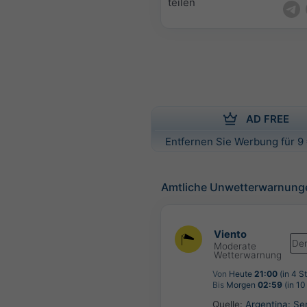
teilen
AD FREE
Entfernen Sie Werbung für 9 
Amtliche Unwetterwarnung
Viento
De
Moderate
Wetterwarnung
Von
Heute
21:00
(in 4 S
Bis
Morgen
02:59
(in 10
Quelle:
Argentina: Ser