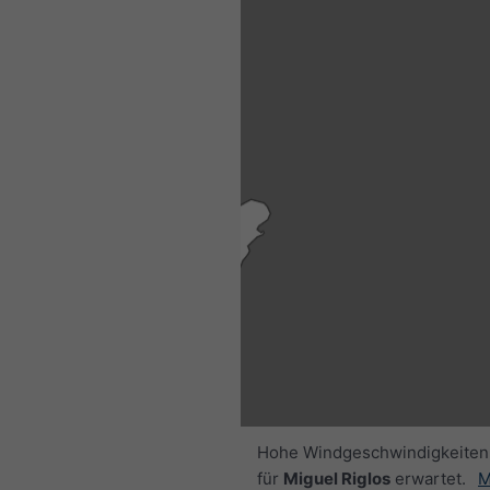
15:00 GMT-03
Fri 7
Sat 8
Sun 9
Hohe Windgeschwindigkeiten
für
Miguel Riglos
erwartet.
M