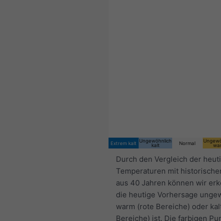
Ungewöhnlich
Ungewö
Extrem kalt
Normal
kalt
wa
Durch den Vergleich der heut
Temperaturen mit historische
aus 40 Jahren können wir er
die heutige Vorhersage unge
warm (rote Bereiche) oder kal
Bereiche) ist. Die farbigen Pu