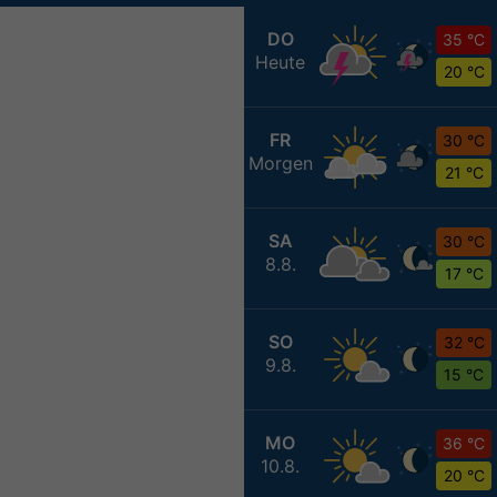
DO
35 °C
Heute
20 °C
FR
30 °C
Morgen
21 °C
SA
30 °C
8.8.
17 °C
SO
32 °C
9.8.
15 °C
MO
36 °C
10.8.
20 °C