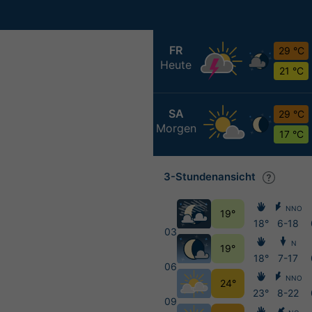
FR
29 °C
Heute
21 °C
SA
29 °C
Morgen
17 °C
3-Stundenansicht
NNO
19°
18°
6-18
03
N
19°
18°
7-17
06
NNO
24°
23°
8-22
09