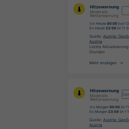
Hitzewarnung
Moderate
Wetterwarnung
Von
Heute
00:00
(vor 1
Bis
Heute
23:59
(in 11 
Quelle:
Austria: Geo
Austria
Letzte Aktualisierung
Stunden
Mehr anzeigen
Hitzewarnung
De
Moderate
Wetterwarnung
Von
Morgen
00:00
(in 1
Bis
Morgen
23:59
(in 1 
Quelle:
Austria: Geo
Austria