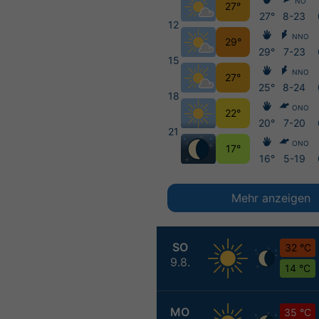
NO
27°
27°
8-23
12
NNO
29°
29°
7-23
15
NNO
27°
25°
8-24
18
ONO
22°
20°
7-20
21
ONO
17°
16°
5-19
Mehr anzeigen
SO
32 °C
9.8.
14 °C
MO
35 °C