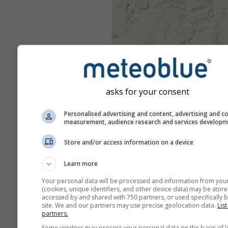
asks for your consent
Personalised advertising and content, advertising and c
measurement, audience research and services develop
Store and/or access information on a device
Learn more
Your personal data will be processed and information from you
(cookies, unique identifiers, and other device data) may be store
accessed by and shared with 750 partners, or used specifically b
site. We and our partners may use precise geolocation data.
List
partners.
Some vendors may process your personal data on the basis of l