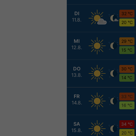
DI
32 °C
11.8.
20 °C
MI
29 °C
12.8.
15 °C
DO
30 °C
13.8.
14 °C
FR
33 °C
14.8.
16 °C
SA
34 °C
15.8.
20 °C