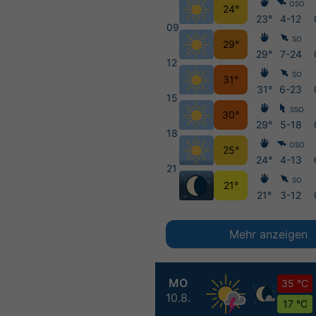
OSO
24°
23°
4-12
09
SO
29°
29°
7-24
12
SO
31°
31°
6-23
15
SSO
30°
29°
5-18
18
OSO
25°
24°
4-13
21
SO
21°
21°
3-12
Mehr anzeigen
MO
35 °C
10.8.
17 °C