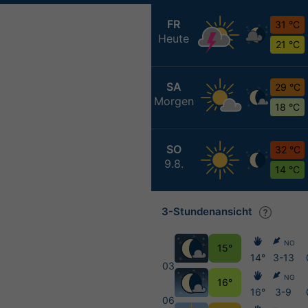
FR
31 °C
Heute
21 °C
SA
29 °C
Morgen
18 °C
SO
32 °C
9.8.
14 °C
3-Stundenansicht
NO
15°
14°
3-13
03
NO
16°
16°
3-9
06