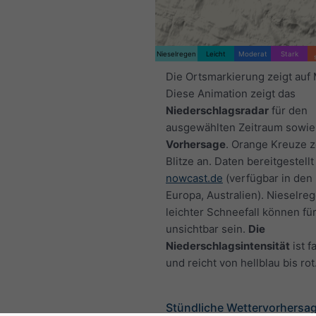
Nieselregen
Leicht
Moderat
Stark
Die Ortsmarkierung zeigt auf 
Diese Animation zeigt das
Niederschlagsradar
für den
ausgewählten Zeitraum sowie
Vorhersage
. Orange Kreuze 
Blitze an. Daten bereitgestellt
nowcast.de
(verfügbar in den
Europa, Australien). Nieselre
leichter Schneefall können fü
unsichtbar sein.
Die
Niederschlagsintensität
ist f
und reicht von hellblau bis rot
Stündliche Wettervorhersag