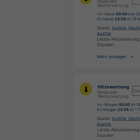
Moderate
Wetterwarnung
Von
Heute
00:00
(vor 2
Bis
Heute
23:59
(in 18 
Quelle:
Austria: Geo
Austria
Letzte Aktualisierung
Stunden
Mehr anzeigen
Hitzewarnung
De
Moderate
Wetterwarnung
Von
Morgen
00:00
(in 1
Bis
Morgen
23:59
(in 1 
Quelle:
Austria: Geo
Austria
Letzte Aktualisierung
Stunden