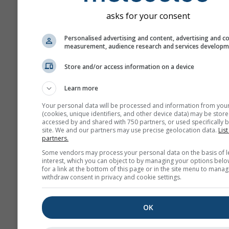
asks for your consent
Personalised advertising and content, advertising and c
measurement, audience research and services develop
Store and/or access information on a device
Learn more
Your personal data will be processed and information from you
(cookies, unique identifiers, and other device data) may be store
accessed by and shared with 750 partners, or used specifically b
site. We and our partners may use precise geolocation data.
List
partners.
Some vendors may process your personal data on the basis of l
interest, which you can object to by managing your options belo
for a link at the bottom of this page or in the site menu to manag
withdraw consent in privacy and cookie settings.
OK