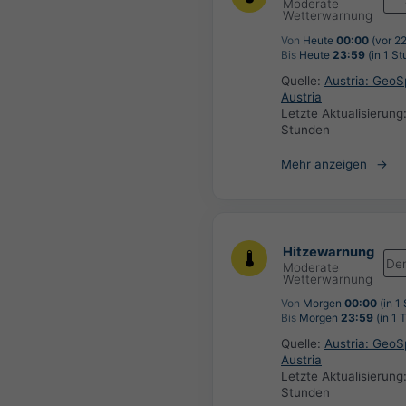
Moderate
Wetterwarnung
Von
Heute
00:00
(vor 2
Bis
Heute
23:59
(in 1 St
Quelle:
Austria: Geo
Austria
Letzte Aktualisierung
Stunden
Mehr anzeigen
Hitzewarnung
De
Moderate
Wetterwarnung
Von
Morgen
00:00
(in 1
Bis
Morgen
23:59
(in 1 
Quelle:
Austria: Geo
Austria
Letzte Aktualisierung
Stunden