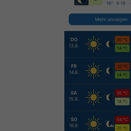
16°
6-16
Mehr anzeigen
DO
30 °C
13.8.
14 °C
FR
32 °C
14.8.
14 °C
SA
35 °C
15.8.
18 °C
SO
34 °C
16.8.
21 °C