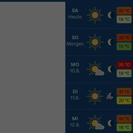
SA
30 °C
Heute
19 °C
SO
32 °C
Morgen
15 °C
MO
35 °C
10.8.
19 °C
DI
31 °C
11.8.
20 °C
MI
30 °C
12.8.
16 °C