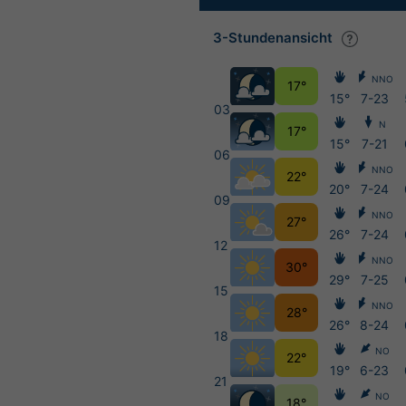
3-Stundenansicht
NNO
17°
15°
7-23
03
N
17°
15°
7-21
06
NNO
22°
20°
7-24
09
NNO
27°
26°
7-24
12
NNO
30°
29°
7-25
15
NNO
28°
26°
8-24
18
NO
22°
19°
6-23
21
NO
18°