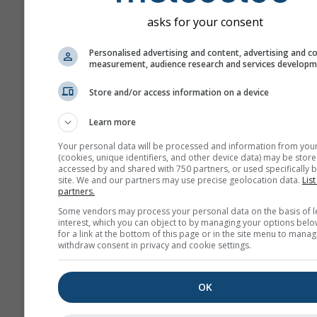
asks for your consent
Personalised advertising and content, advertising and c
measurement, audience research and services develop
Store and/or access information on a device
Learn more
Your personal data will be processed and information from you
(cookies, unique identifiers, and other device data) may be store
accessed by and shared with 750 partners, or used specifically b
site. We and our partners may use precise geolocation data.
List
partners.
Some vendors may process your personal data on the basis of l
interest, which you can object to by managing your options belo
for a link at the bottom of this page or in the site menu to manag
withdraw consent in privacy and cookie settings.
OK