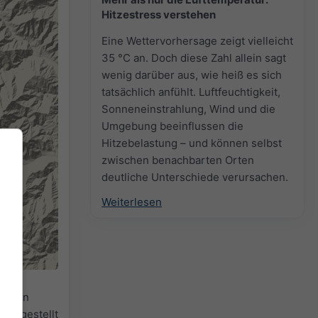
Hitzestress verstehen
Eine Wettervorhersage zeigt vielleicht
35 °C an. Doch diese Zahl allein sagt
wenig darüber aus, wie heiß es sich
tatsächlich anfühlt. Luftfeuchtigkeit,
Sonneneinstrahlung, Wind und die
Umgebung beeinflussen die
Hitzebelastung – und können selbst
zwischen benachbarten Orten
deutliche Unterschiede verursachen.
Weiterlesen
ür den
reitgestellt