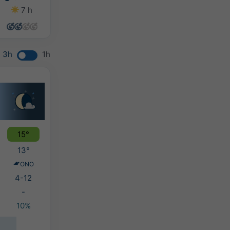
7 h
7 h
8 h
7 h
3h
1h
15°
13°
ONO
4-12
-
10%