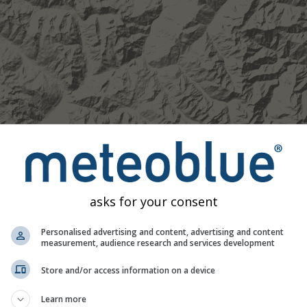
asks for your consent
Personalised advertising and content, advertising and content
measurement, audience research and services development
Moderat
Stark
Sehr schwer
Hagel
Store and/or access information on a device
 Montgenèvre. Diese Animation zeigt das
Niederschlagsradar
f
Learn more
 eine
2h-Vorhersage
. Orange Kreuze zeigen Blitze an. Daten be