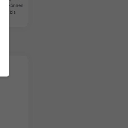
efall können
lblau bis