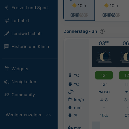
10 h
10 h
Freizeit und Sport
Luftfahrt
Donnerstag
-
3h
Landwirtschaft
03
00
06
Historie und Klima
Widgets
°C
12°
12
Neuigkeiten
°C
12°
11
OSO
Community
km/h
4-8
3-
mm
-
-
Weniger anzeigen
%
10%
0
mm