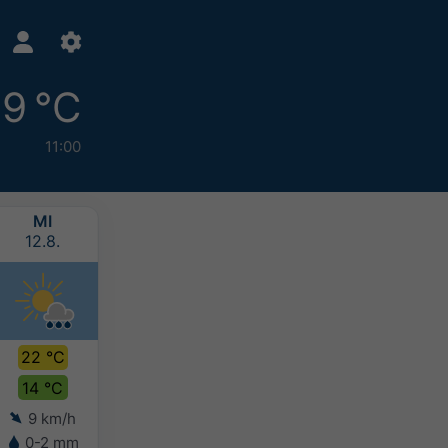
19 °C
11:00
MI
DO
FR
SA
12.8.
13.8.
14.8.
15.8.
22 °C
24 °C
24 °C
23 °C
14 °C
14 °C
16 °C
15 °C
9 km/h
8 km/h
8 km/h
11 km/h
0-2 mm
0-2 mm
0-2 mm
2-5 mm