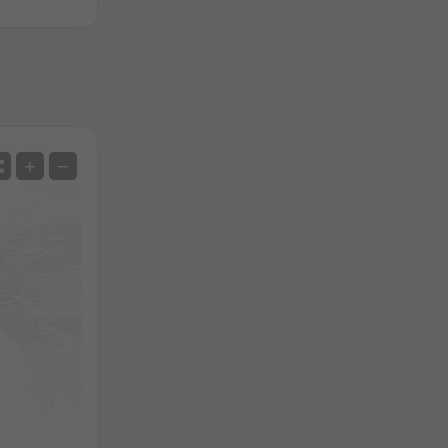
Satellit
+
−
Ohne Radar
Mit Radar
Gemessene Temperatur
Gemessener Niederschlag
Screenshot
©