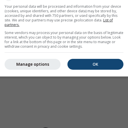
 den USA, Europa, Australien). Nieselregen oder leichter Schne
Your personal data will be processed and information from your device
(cookies, unique identifiers, and other device data) may be stored by,
.
Die Niederschlagsintensität
ist farbcodiert und reicht von hel
accessed by and shared with 750 partners, or used specifically by this
site. We and our partners may use precise geolocation data.
List of
partners.
Some vendors may process your personal data on the basis of legitimate
interest, which you can object to by managing your options below. Look
for a link at the bottom of this page or in the site menu to manage or
rhersage für Montgenèvre
withdraw consent in privacy and cookie settings.
Manage options
OK