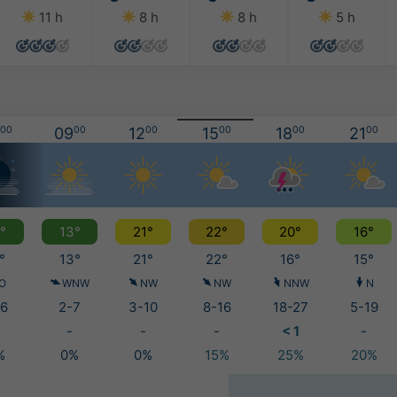
11 h
8 h
8 h
5 h
00
09
00
12
00
15
00
18
00
21
00
°
13°
21°
22°
20°
16°
°
13°
21°
22°
16°
15°
O
WNW
NW
NW
NNW
N
6
2-7
3-10
8-16
18-27
5-19
-
-
-
< 1
-
%
0%
0%
15%
25%
20%