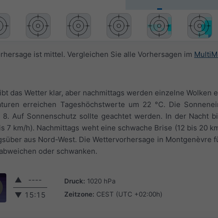
rhersage ist mittel. Vergleichen Sie alle Vorhersagen im
MultiM
bt das Wetter klar, aber nachmittags werden einzelne Wolken er
aturen erreichen Tageshöchstwerte um 22 °C. Die Sonnenein
 8. Auf Sonnenschutz sollte geachtet werden. In der Nacht b
is 7 km/h). Nachmittags weht eine schwache Brise (12 bis 20 k
gsüber aus Nord-West. Die Wettervorhersage in Montgenèvre f
n abweichen oder schwanken.
▲
----
Druck:
1020 hPa
Zeitzone:
CEST (UTC +02:00h)
▼
15:15