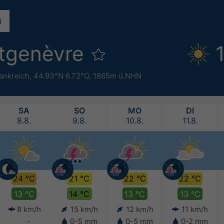
tgenèvre
ankreich
,
44.93°N 6.72°O,
1865m ü.NHN
SA
SO
MO
DI
8.8.
9.8.
10.8.
11.8.
24 °C
21 °C
22 °C
22 °C
13 °C
14 °C
13 °C
13 °C
8 km/h
15 km/h
12 km/h
11 km/h
-
0-5 mm
0-5 mm
0-2 mm