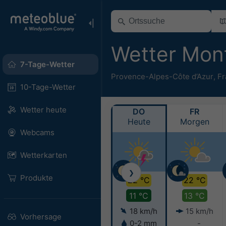
Wetter Mon
7-Tage-Wetter
Provence-Alpes-Côte d’Azur
,
Fr
10-Tage-Wetter
Wetter heute
DO
FR
Heute
Morgen
Webcams
Wetterkarten
❯
Produkte
22 °C
22 °C
11 °C
13 °C
18 km/h
15 km/h
Vorhersage
0-2 mm
-