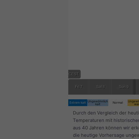
18:00 CEST
Fri 7
Sat 8
Sun 9
Ungewöhnlich
Ungewö
Extrem kalt
Normal
kalt
wa
Durch den Vergleich der heut
Temperaturen mit historische
aus 40 Jahren können wir er
die heutige Vorhersage unge