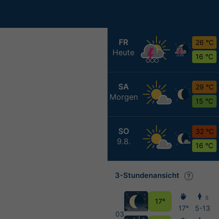
FR
26 °C
Heute
16 °C
SA
29 °C
Morgen
15 °C
SO
32 °C
9.8.
16 °C
3-Stundenansicht
S
17°
17°
5-13
03