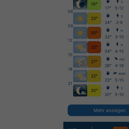
S
16°
17°
5-12
06
S
23°
24°
2-9
09
N
30°
32°
3-10
12
N
32°
34°
4-15
15
NW
27°
28°
4-18
18
WSW
22°
23°
5-15
21
S
20°
20°
5-10
Mehr anzeigen