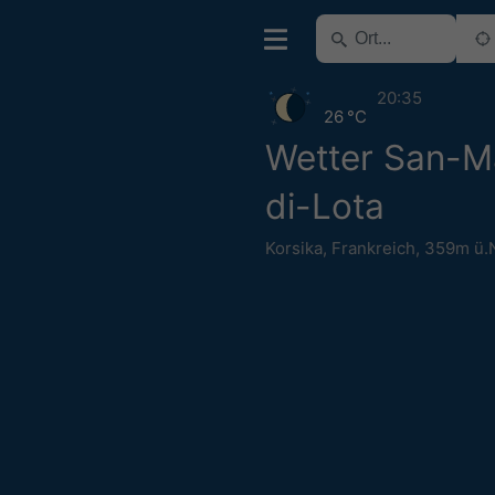
20:35
26 °C
Wetter San-M
di-Lota
Korsika
,
Frankreich
,
359m ü.