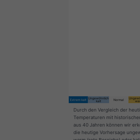
Ungewöhnlich
Ungewö
Extrem kalt
Normal
kalt
wa
Durch den Vergleich der heut
Temperaturen mit historische
aus 40 Jahren können wir er
die heutige Vorhersage unge
warm (rote Bereiche) oder kal