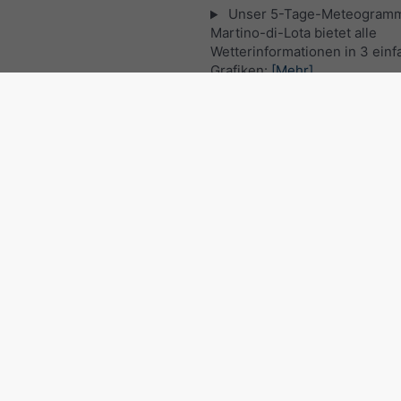
Unser 5-Tage-Meteogramm
Martino-di-Lota bietet alle
Wetterinformationen in 3 ein
Grafiken:
[Mehr]
Aktuelles Satellitenbild, Fra