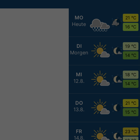
MO
21 °C
Heute
16 °C
DI
19 °C
Morgen
14 °C
MI
18 °C
12.8.
14 °C
DO
21 °C
13.8.
15 °C
FR
23 °C
14.8.