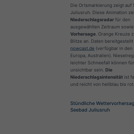
Die Ortsmarkierung zeigt auf
Juliusruh. Diese Animation ze
Niederschlagsradar
für den
ausgewählten Zeitraum sowie
Vorhersage
. Orange Kreuze 
Blitze an. Daten bereitgestellt
nowcast.de
(verfügbar in den
Europa, Australien). Nieselre
leichter Schneefall können fü
unsichtbar sein.
Die
Niederschlagsintensität
ist f
und reicht von hellblau bis rot
Stündliche Wettervorhersag
Seebad Juliusruh