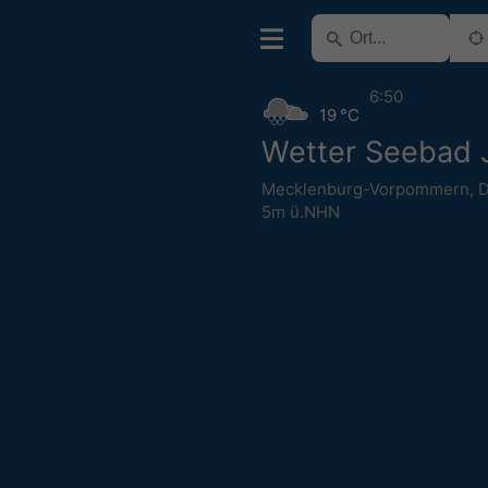
6:50
19 °C
Wetter Seebad J
Mecklenburg-Vorpommern
,
D
5m ü.NHN