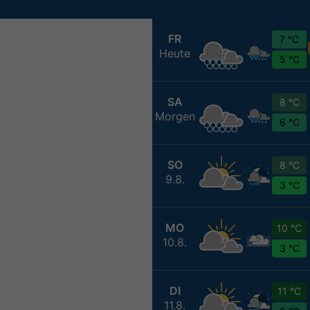
FR
7 °C
Heute
5 °C
SA
8 °C
Morgen
6 °C
SO
8 °C
9.8.
3 °C
MO
10 °C
10.8.
3 °C
DI
11 °C
11.8.