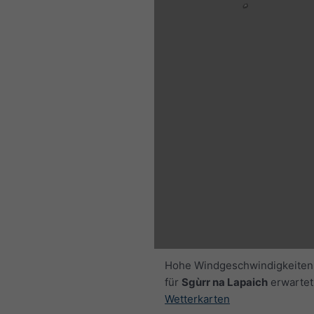
04:00 BST
Thu 6
Fri 7
Sat 8
Hohe Windgeschwindigkeiten
für
Sgùrr na Lapaich
erwartet
Wetterkarten