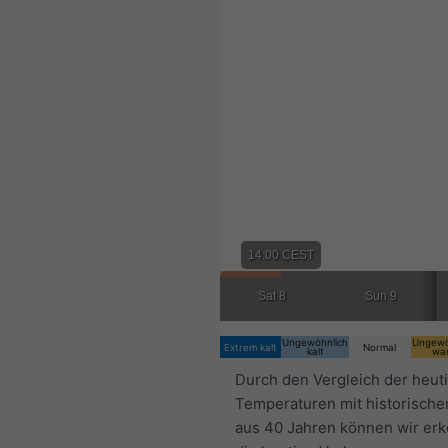
14:00 CEST
Sat 8
Sun 9
Ungewöhnlich
Ungewö
Extrem kalt
Normal
kalt
wa
Durch den Vergleich der heut
Temperaturen mit historische
aus 40 Jahren können wir er