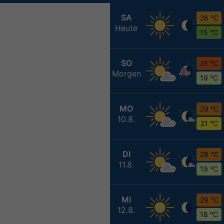
SA
26 °C
Heute
15 °C
SO
31 °C
Morgen
19 °C
MO
29 °C
10.8.
21 °C
DI
28 °C
11.8.
19 °C
MI
29 °C
12.8.
18 °C