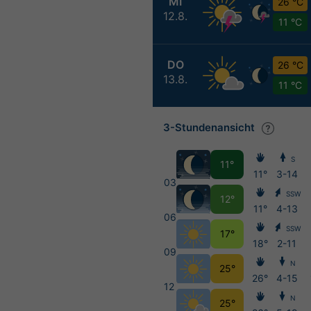
MI
26 °C
12.8.
11 °C
DO
26 °C
13.8.
11 °C
3-Stundenansicht
S
11°
11°
3-14
03
SSW
12°
11°
4-13
06
SSW
17°
18°
2-11
09
N
25°
26°
4-15
12
N
25°