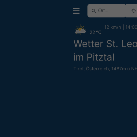
12 km/h
14:0
22 °C
Wetter St. Le
im Pitztal
Tirol
,
Österreich
,
1487m ü.N