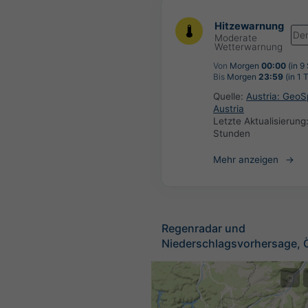
Hitzewarnung
De
Moderate
Wetterwarnung
Von
Morgen
00:00
(in 9
Bis
Morgen
23:59
(in 1 
Quelle:
Austria: Geo
Austria
Letzte Aktualisierung
Stunden
Mehr anzeigen
Regenradar und
Niederschlagsvorhersage, Ö
©