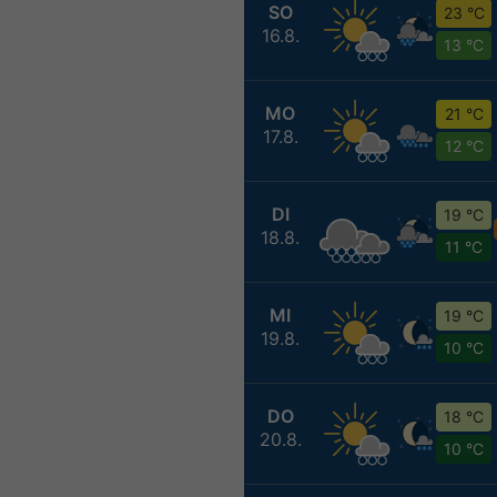
SO
23 °C
16.8.
13 °C
MO
21 °C
17.8.
12 °C
DI
19 °C
18.8.
11 °C
MI
19 °C
19.8.
10 °C
DO
18 °C
20.8.
10 °C