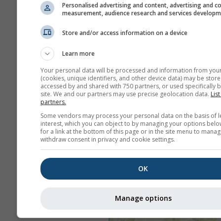
Personalised advertising and content, advertising and c
measurement, audience research and services develop
Store and/or access information on a device
Learn more
Your personal data will be processed and information from you
(cookies, unique identifiers, and other device data) may be store
accessed by and shared with 750 partners, or used specifically b
site. We and our partners may use precise geolocation data.
List
partners.
Some vendors may process your personal data on the basis of l
interest, which you can object to by managing your options belo
for a link at the bottom of this page or in the site menu to manag
withdraw consent in privacy and cookie settings.
OK
Manage options