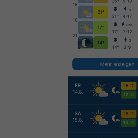
26°
5-19
15
N
21°
21°
4-17
18
NNO
17°
17°
2-12
21
S
14°
14°
3-9
Mehr anzeigen
FR
25 °C
14.8.
12 °C
SA
26 °C
15.8.
13 °C