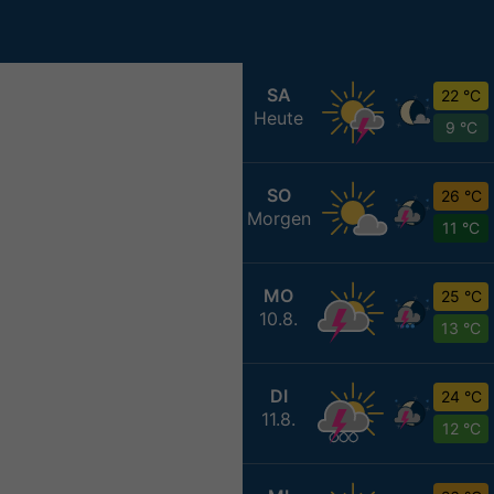
SA
22 °C
Heute
9 °C
SO
26 °C
Morgen
11 °C
MO
25 °C
10.8.
13 °C
DI
24 °C
11.8.
12 °C