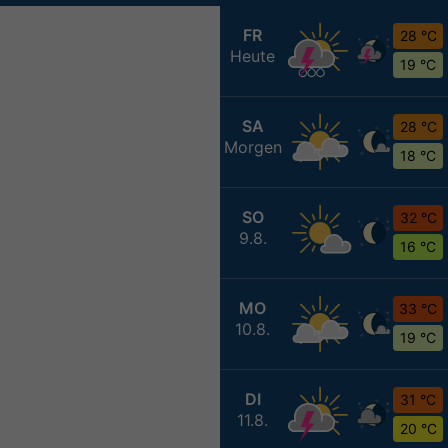
FR
28 °C
Heute
19 °C
SA
28 °C
Morgen
18 °C
SO
32 °C
9.8.
16 °C
MO
33 °C
10.8.
19 °C
DI
31 °C
11.8.
20 °C