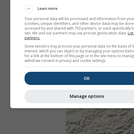
Learn more
Your personal data will be processed and information from you
(cookies, unique identifiers, and other device data) may be store
accessed by and shared with 750 partners, or used specifically b
site. We and our partners may use precise geolocation data.
List
partners.
Some vendors may process your personal data on the basis of l
interest, which you can object to by managing your options belo
for a link at the bottom of this page or in the site menu to manag
withdraw consent in privacy and cookie settings.
OK
Manage options