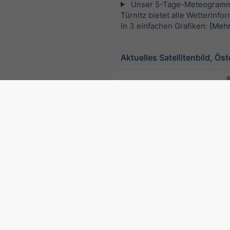
Unser 5-Tage-Meteogramm
Türnitz bietet alle Wetterinfo
in 3 einfachen Grafiken:
[Mehr
Aktuelles Satellitenbild, Öst