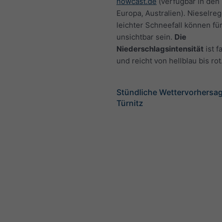
nowcast.de
(verfügbar in den
Europa, Australien). Nieselre
leichter Schneefall können fü
unsichtbar sein.
Die
Niederschlagsintensität
ist f
und reicht von hellblau bis rot
Stündliche Wettervorhersag
Türnitz