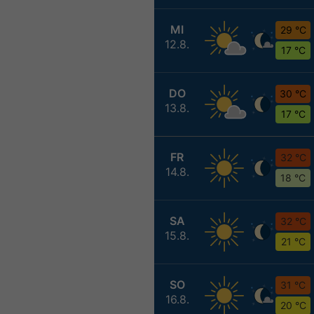
MI
29 °C
12.8.
17 °C
DO
30 °C
13.8.
17 °C
FR
32 °C
14.8.
18 °C
SA
32 °C
15.8.
21 °C
SO
31 °C
16.8.
20 °C