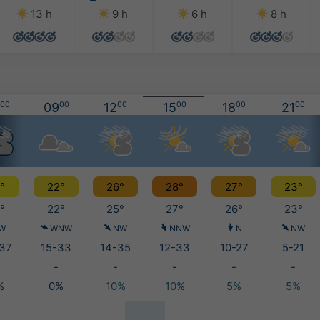
13 h
9 h
6 h
8 h
00
09
00
12
00
15
00
18
00
21
00
°
22°
26°
28°
27°
23°
°
22°
25°
27°
26°
23°
W
WNW
NW
NNW
N
NW
37
15-33
14-35
12-33
10-27
5-21
-
-
-
-
-
%
0%
10%
10%
5%
5%