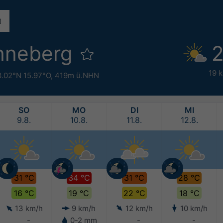
nneberg
2
19 
.02°N 15.97°O,
419m ü.NHN
SO
MO
DI
MI
9.8.
10.8.
11.8.
12.8.
31 °C
34 °C
31 °C
28 °C
16 °C
19 °C
22 °C
18 °C
13 km/h
9 km/h
12 km/h
10 km/h
-
0-2 mm
-
-