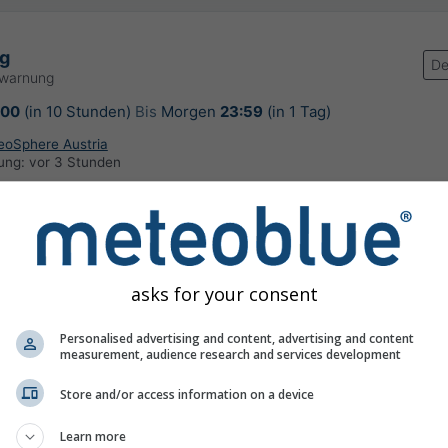
g
De
rwarnung
:00
(in 10 Stunden)
Bis
Morgen
23:59
(in 1 Tag)
GeoSphere Austria
rung:
vor 3 Stunden
asks for your consent
erschlagsvorhersage, Österreich
Personalised advertising and content, advertising and content
measurement, audience research and services development
©
Store and/or access information on a device
Learn more