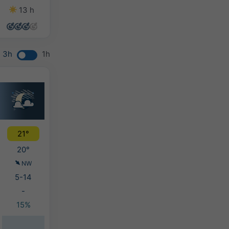
13 h
14 h
14 h
13 h
3h
1h
21°
20°
NW
5-14
-
15%