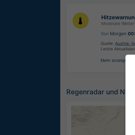
Hitzewarnun
Moderate Wette
Von
Morgen
00
Quelle:
Austria: 
Letzte Aktualisie
Mehr anzeigen
Regenradar und Nied