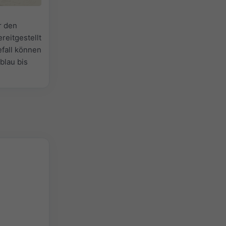
r den
reitgestellt
efall können
lblau bis