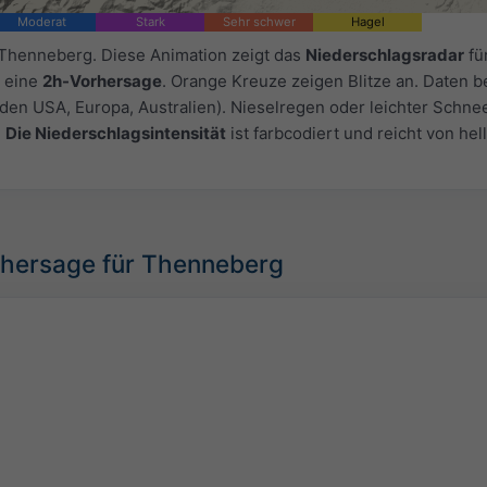
Moderat
Stark
Sehr schwer
Hagel
 Thenneberg. Diese Animation zeigt das
Niederschlagsradar
fü
 eine
2h-Vorhersage
. Orange Kreuze zeigen Blitze an. Daten be
 den USA, Europa, Australien). Nieselregen oder leichter Schne
.
Die Niederschlagsintensität
ist farbcodiert und reicht von hel
rhersage für Thenneberg