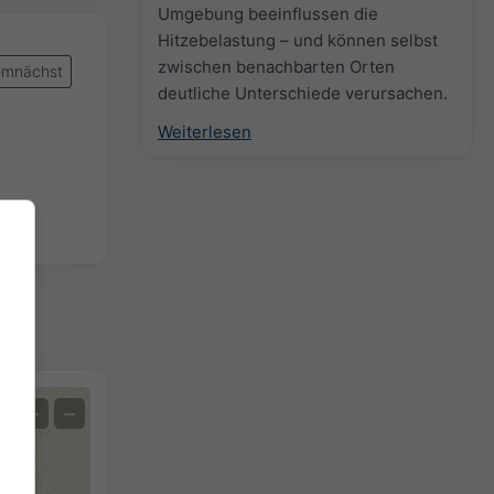
Umgebung beeinflussen die
Hitzebelastung – und können selbst
zwischen benachbarten Orten
mnächst
deutliche Unterschiede verursachen.
Weiterlesen
+
−