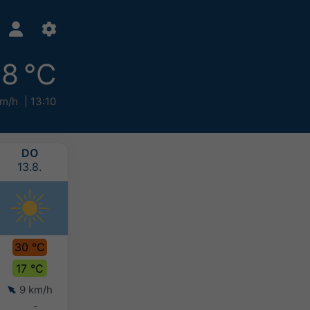
8 °C
km/h
13:10
DO
FR
SA
SO
13.8.
14.8.
15.8.
16.8.
30 °C
32 °C
33 °C
32 °C
17 °C
18 °C
22 °C
21 °C
9 km/h
7 km/h
6 km/h
7 km/h
-
-
-
-