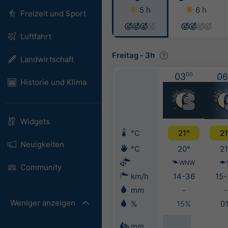
5 h
6 h
Freizeit und Sport
Luftfahrt
Freitag
-
3h
Landwirtschaft
03
00
06
Historie und Klima
Widgets
°C
21°
21
Neuigkeiten
°C
20°
21
WNW
Community
km/h
14-36
15-
mm
-
-
Weniger anzeigen
%
15%
0
mm