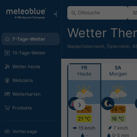
Wetter The
7-Tage-Wetter
Niederösterreich
,
Österreich
,
48
10-Tage-Wetter
Wetter heute
FR
SA
Heute
Morgen
Webcams
Wetterkarten
❯
Produkte
28 °C
28 °C
21 °C
18 °C
15 km/h
7 km/h
Vorhersage
-
0-5 mm