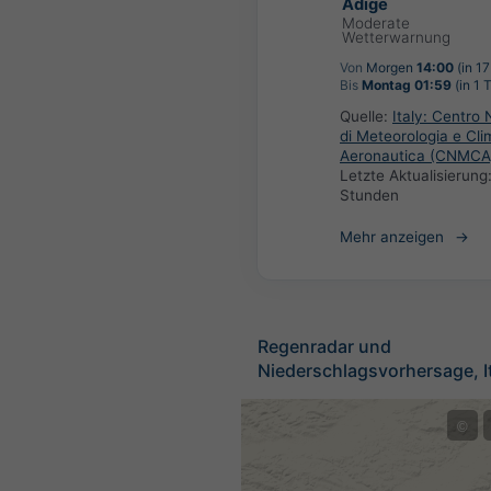
Adige
Moderate
Wetterwarnung
Von
Morgen
14:00
(in 1
Bis
Montag 01:59
(in 1 
Quelle:
Italy: Centro 
di Meteorologia e Cli
Aeronautica (CNMCA
Letzte Aktualisierung
Stunden
Mehr anzeigen
Regenradar und
Niederschlagsvorhersage, It
©