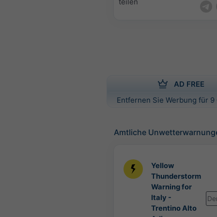
teilen
AD FREE
Entfernen Sie Werbung für 9 
Amtliche Unwetterwarnung
Yellow
Thunderstorm
Warning for
Italy -
De
Trentino Alto