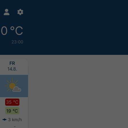
0 °C
23:00
FR
SA
SO
MO
14.8.
15.8.
16.8.
17.8.
35 °C
31 °C
29 °C
28 °C
19 °C
21 °C
20 °C
19 °C
3 km/h
7 km/h
8 km/h
11 km/h
-
-
-
-