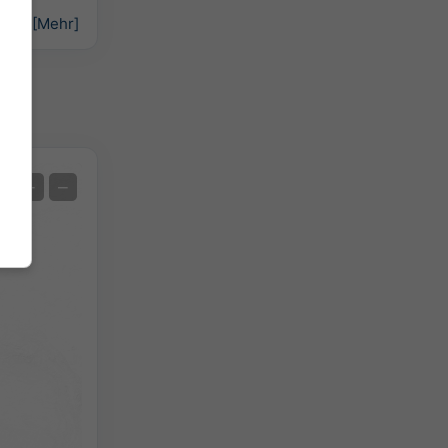
iken:
[Mehr]
Satellit
+
−
Ohne Radar
Mit Radar
Gemessene Temperatur
Gemessener Niederschlag
Screenshot
©