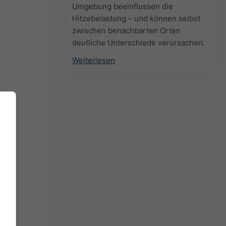
Umgebung beeinflussen die
Hitzebelastung – und können selbst
zwischen benachbarten Orten
deutliche Unterschiede verursachen.
Weiterlesen