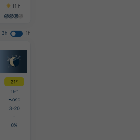
11 h
14 h
12 h
9 h
3h
1h
21°
19°
OSO
3-20
-
0%