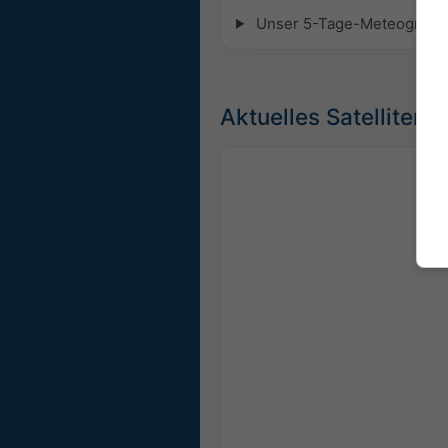
Unser 5-Tage-Meteogramm fü
Aktuelles Satellitenb