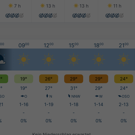
7 h
13 h
13 h
11 h
00
09
00
12
00
15
00
18
00
21
00
°
19°
26°
29°
29°
24°
°
19°
27°
31°
29°
24°
SO
O
N
NNW
W
OSO
21
1-16
1-19
1-18
1-14
2-13
-
-
-
-
-
%
0%
0%
0%
0%
0%
Kein Niederschlag erwartet