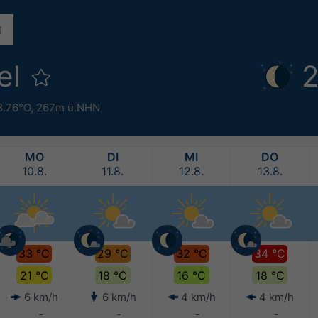
el
2
8.76°O,
267m ü.NHN
MO
DI
MI
DO
10.8.
11.8.
12.8.
13.8.
33 °C
29 °C
32 °C
34 °C
21 °C
18 °C
16 °C
18 °C
6 km/h
6 km/h
4 km/h
4 km/h
-
-
-
-