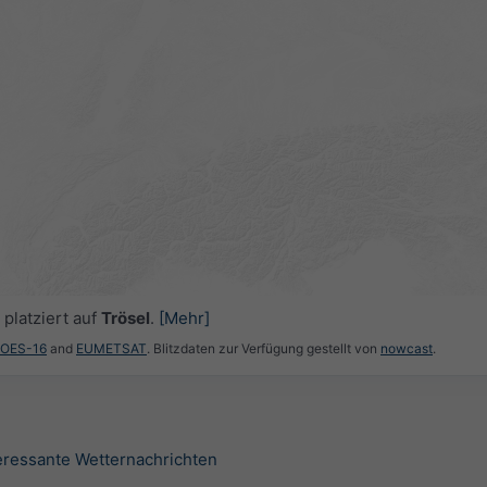
platziert auf
Trösel
.
[Mehr]
GOES-16
and
EUMETSAT
. Blitzdaten zur Verfügung gestellt von
nowcast
.
teressante Wetternachrichten