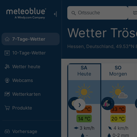
Wetter Trös
7-Tage-Wetter
Hessen
,
Deutschland
,
49.53°N 
10-Tage-Wetter
Wetter heute
SA
SO
Heute
Morgen
Webcams
Wetterkarten
❯
Produkte
30 °C
33 °C
14 °C
20 °C
3 km/h
4 km/h
Vorhersage
-
0-2 mm