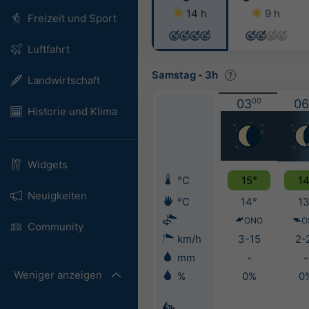
14 h
9 h
Freizeit und Sport
Luftfahrt
Samstag
-
3h
Landwirtschaft
03
00
06
Historie und Klima
Widgets
°C
15°
14
Neuigkeiten
°C
14°
13
ONO
O
Community
km/h
3-15
2-
mm
-
-
Weniger anzeigen
%
0%
0