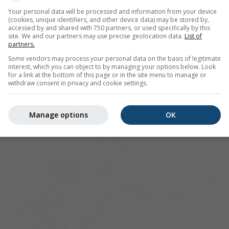
Your personal data will be processed and information from your device
r Trösel bietet alle Wetterinformationen in 3 einfachen Graf
(cookies, unique identifiers, and other device data) may be stored by,
accessed by and shared with 750 partners, or used specifically by this
site. We and our partners may use precise geolocation data.
List of
partners.
ild, Deutschland
Some vendors may process your personal data on the basis of legitimate
interest, which you can object to by managing your options below. Look
for a link at the bottom of this page or in the site menu to manage or
withdraw consent in privacy and cookie settings.
Manage options
OK