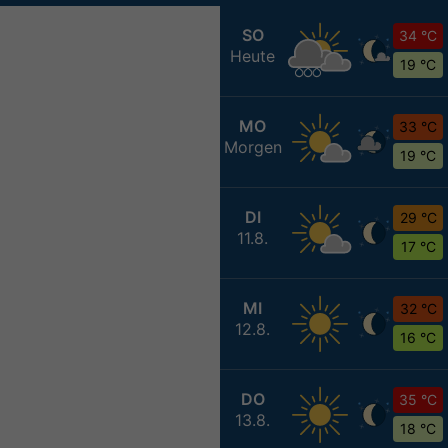
SO
34 °C
Heute
19 °C
MO
33 °C
Morgen
19 °C
DI
29 °C
11.8.
17 °C
MI
32 °C
12.8.
16 °C
DO
35 °C
13.8.
18 °C