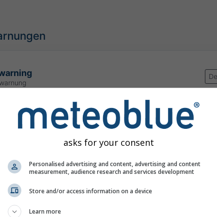
arnungen
 warning
De
rwarnung
:00
(in 23 Stunden)
Bis
Morgen
23:59
(in 1 Tag)
Državni hidrometeorološki zavod (DHMZ)
rung:
vor 3 Stunden
asks for your consent
Personalised advertising and content, advertising and content
measurement, audience research and services development
wöhnlich heißes Wetter für diese Jahres
Store and/or access information on a device
Learn more