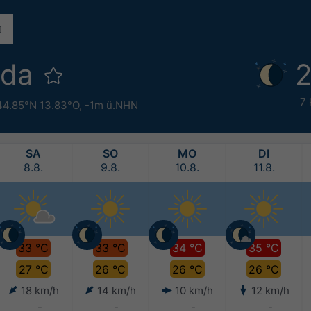
uda
2
7 
44.85°N 13.83°O,
-1m ü.NHN
SA
SO
MO
DI
8.8.
9.8.
10.8.
11.8.
33 °C
33 °C
34 °C
35 °C
27 °C
26 °C
26 °C
26 °C
18 km/h
14 km/h
10 km/h
12 km/h
-
-
-
-