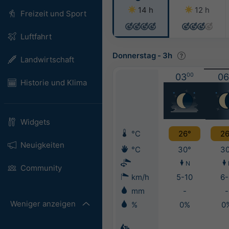
14 h
12 h
Freizeit und Sport
Luftfahrt
Donnerstag
-
3h
Landwirtschaft
03
00
06
Historie und Klima
Widgets
°C
26°
26
Neuigkeiten
°C
30°
30
N
Community
km/h
5-10
6-
mm
-
-
Weniger anzeigen
%
0%
0