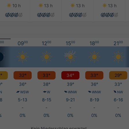
10 h
13 h
13 h
13 h
00
09
00
12
00
15
00
18
00
21
00
°
32°
33°
34°
33°
29°
°
36°
38°
39°
36°
33°
N
WSW
W
WNW
WNW
NW
8
5-13
8-15
9-21
8-19
6-16
-
-
-
-
-
%
0%
0%
0%
0%
0%
Kein Niederschlag erwartet