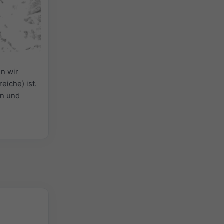
n wir
eiche) ist.
en und