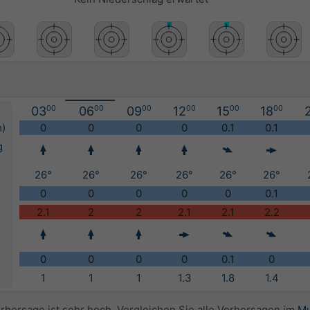
03
00
06
00
09
00
12
00
15
00
18
00
m)
0
0
0
0
0.1
0.1
g
26°
26°
26°
26°
26°
26°
0
0
0
0
0
0.1
2.1
2
2
2.1
2.1
2.2
0
0
0
0
0.1
0
1
1
1
1.3
1.8
1.4
orhersage ist sehr hoch. Vergleichen Sie alle Vorhersagen im
Mu