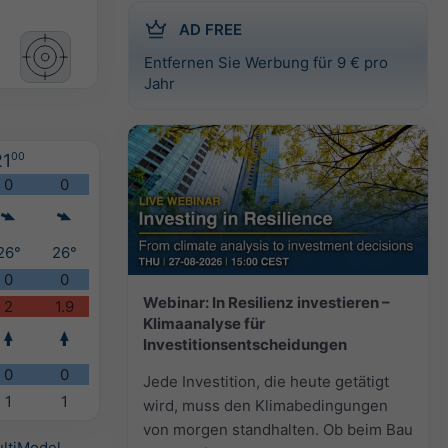
AD FREE
Entfernen Sie Werbung für 9 € pro
Jahr
21
00
0
0
26°
26°
0
0
Webinar: In Resilienz investieren –
2
1.9
Klimaanalyse für
Investitionsentscheidungen
0
0
Jede Investition, die heute getätigt
1
1
wird, muss den Klimabedingungen
von morgen standhalten. Ob beim Bau
ltiModel
.