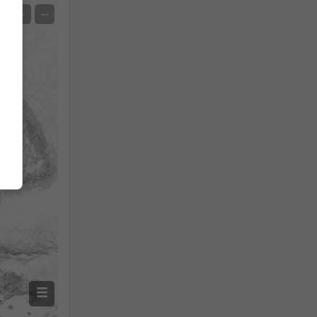
Extremvorhersage
+
−
Temperaturmessungen
Auto (NEMSGLOBAL Global)
Screenshot
©