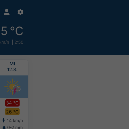
5 °C
km/h
2:50
MI
DO
FR
SA
12.8.
13.8.
14.8.
15.8.
34 °C
34 °C
33 °C
31 °C
26 °C
26 °C
26 °C
24 °C
14 km/h
11 km/h
9 km/h
9 km/h
0-2 mm
-
-
-