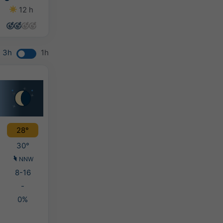
12 h
14 h
14 h
14 h
3h
1h
28°
30°
NNW
8-16
-
0%