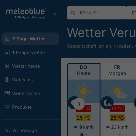
Wetter Ver
7-Tage-Wetter
Gespanschaft Istrien
,
Kroatien
,
10-Tage-Wetter
Wetter heute
DO
FR
Heute
Morgen
Webcams
Wetterkarten
❯
Produkte
34 °C
35 °C
25 °C
26 °C
9 km/h
23 km/h
Vorhersage
-
-