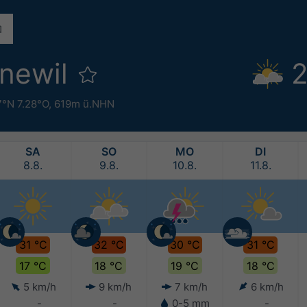
newil
2
7°N 7.28°O,
619m ü.NHN
SA
SO
MO
DI
8.8.
9.8.
10.8.
11.8.
31 °C
32 °C
30 °C
31 °C
17 °C
18 °C
19 °C
18 °C
5 km/h
9 km/h
7 km/h
6 km/h
-
-
0-5 mm
-