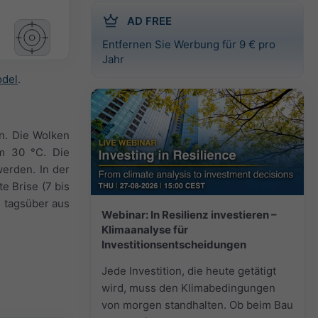
AD FREE
Entfernen Sie Werbung für 9 € pro
Jahr
odel
.
n. Die Wolken
m 30 °C. Die
werden. In der
e Brise (7 bis
d tagsüber aus
Webinar: In Resilienz investieren –
Klimaanalyse für
Investitionsentscheidungen
Jede Investition, die heute getätigt
wird, muss den Klimabedingungen
von morgen standhalten. Ob beim Bau