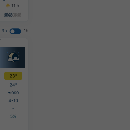
11 h
14 h
14 h
13 h
3h
1h
23°
24°
OSO
4-10
-
5%