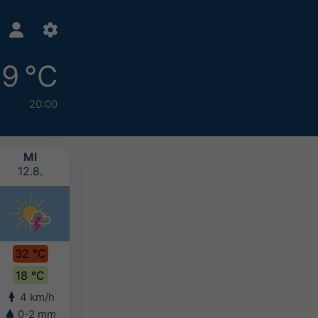
9 °C
20:00
MI
DO
FR
SA
12.8.
13.8.
14.8.
15.8.
32 °C
34 °C
34 °C
31 °C
18 °C
21 °C
21 °C
21 °C
4 km/h
5 km/h
5 km/h
5 km/h
0-2 mm
-
-
5-10 mm