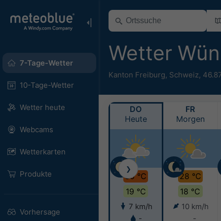
Wetter Wün
7-Tage-Wetter
Kanton Freiburg
,
Schweiz
,
46.8
10-Tage-Wetter
Wetter heute
DO
FR
Heute
Morgen
Webcams
Wetterkarten
❯
Produkte
30 °C
28 °C
19 °C
18 °C
7 km/h
10 km/h
Vorhersage
-
-