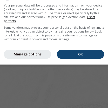
Your personal data will be processed and information from your device
(cookies, unique identifiers, and other device data) may be stored by,
r Wünnewil bietet alle Wetterinformationen in 3 einfachen G
accessed by and shared with 750 partners, or used specifically by this
site. We and our partners may use precise geolocation data.
List of
partners.
Some vendors may process your personal data on the basis of legitimate
interest, which you can object to by managing your options below. Look
for a link at the bottom of this page or in the site menu to manage or
ild, Schweiz
withdraw consent in privacy and cookie settings.
Manage options
OK