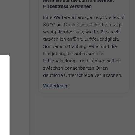
Hitzestress verstehen
Eine Wettervorhersage zeigt vielleicht
35 °C an. Doch diese Zahl allein sagt
wenig darüber aus, wie heiß es sich
tatsächlich anfühlt. Luftfeuchtigkeit,
Sonneneinstrahlung, Wind und die
Umgebung beeinflussen die
Hitzebelastung – und können selbst
zwischen benachbarten Orten
deutliche Unterschiede verursachen.
Weiterlesen