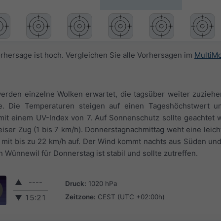
orhersage ist hoch. Vergleichen Sie alle Vorhersagen im
MultiM
erden einzelne Wolken erwartet, die tagsüber weiter zuziehe
e. Die Temperaturen steigen auf einen Tageshöchstwert u
mit einem UV-Index von 7. Auf Sonnenschutz sollte geachtet 
eiser Zug (1 bis 7 km/h). Donnerstagnachmittag weht eine leicht
n mit bis zu 22 km/h auf. Der Wind kommt nachts aus Süden un
 Wünnewil für Donnerstag ist stabil und sollte zutreffen.
▲
----
Druck:
1020 hPa
Zeitzone:
CEST (UTC +02:00h)
▼
15:21