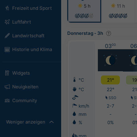
5 h
11 h
Freizeit und Sport
Luftfahrt
Donnerstag
-
3h
Landwirtschaft
03
00
06
Historie und Klima
Widgets
°C
21°
19
Neuigkeiten
°C
22°
21
SSO
S
Community
km/h
2-7
2-
mm
-
-
Weniger anzeigen
%
0%
0
mm