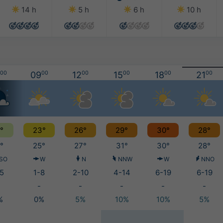
14 h
5 h
6 h
10 h
00
09
00
12
00
15
00
18
00
21
00
°
23°
26°
29°
30°
28°
°
25°
27°
31°
30°
28°
SO
W
N
NNW
W
NNO
5
1-8
2-10
4-14
6-19
6-19
-
-
-
-
-
%
0%
5%
10%
10%
5%