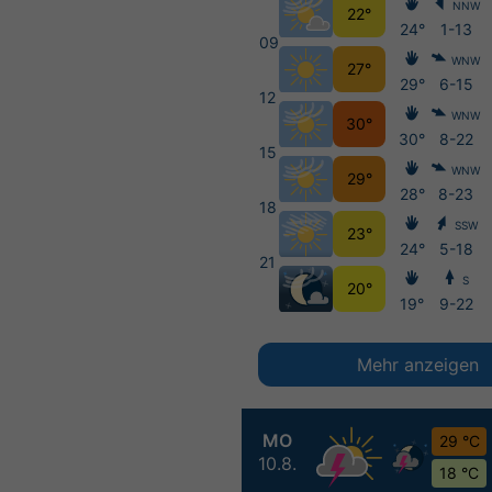
NNW
22°
24°
1-13
09
WNW
27°
29°
6-15
12
WNW
30°
30°
8-22
15
WNW
29°
28°
8-23
18
SSW
23°
24°
5-18
21
S
20°
19°
9-22
Mehr anzeigen
MO
29 °C
10.8.
18 °C