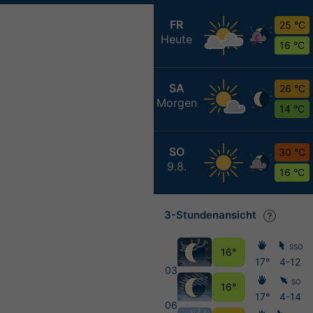
FR
25 °C
Heute
16 °C
SA
26 °C
Morgen
14 °C
SO
30 °C
9.8.
16 °C
3-Stundenansicht
SSO
16°
17°
4-12
03
SO
16°
17°
4-14
06