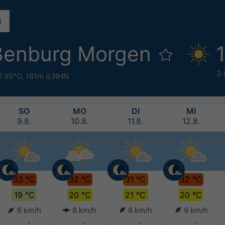
ßenburg Morgen
3 
7.95°O,
161m ü.NHN
SO
MO
DI
MI
9.8.
10.8.
11.8.
12.8.
33 °C
32 °C
31 °C
32 °C
19 °C
20 °C
21 °C
20 °C
6 km/h
8 km/h
8 km/h
9 km/h
-
-
-
-