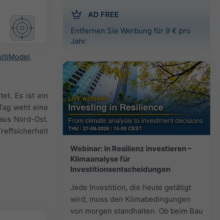
AD FREE
Entfernen Sie Werbung für 9 € pro
Jahr
ltiModel
.
et. Es ist ein
Tag weht eine
 aus Nord-Ost.
effsicherheit
Webinar: In Resilienz investieren –
Klimaanalyse für
Investitionsentscheidungen
Jede Investition, die heute getätigt
wird, muss den Klimabedingungen
von morgen standhalten. Ob beim Bau