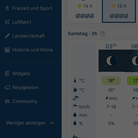
14 h
13 h
Freizeit und Sport
Luftfahrt
Samstag
-
3h
Landwirtschaft
03
00
06
Historie und Klima
Widgets
°C
18°
17
Neuigkeiten
°C
16°
16
NNO
Community
km/h
7-18
7-
mm
-
-
Weniger anzeigen
%
0%
0