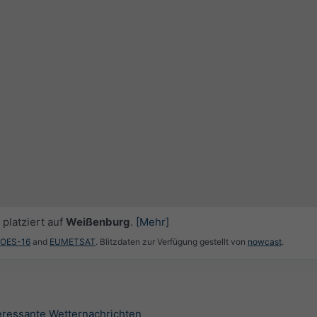
platziert auf
Weißenburg
.
[Mehr]
GOES-16
and
EUMETSAT
. Blitzdaten zur Verfügung gestellt von
nowcast
.
teressante Wetternachrichten