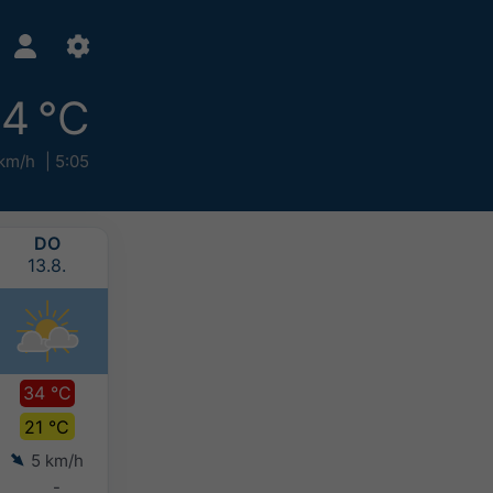
14 °C
km/h
5:05
DO
FR
SA
SO
13.8.
14.8.
15.8.
16.8.
34 °C
34 °C
32 °C
30 °C
21 °C
22 °C
22 °C
21 °C
5 km/h
8 km/h
6 km/h
14 km/h
-
-
-
-