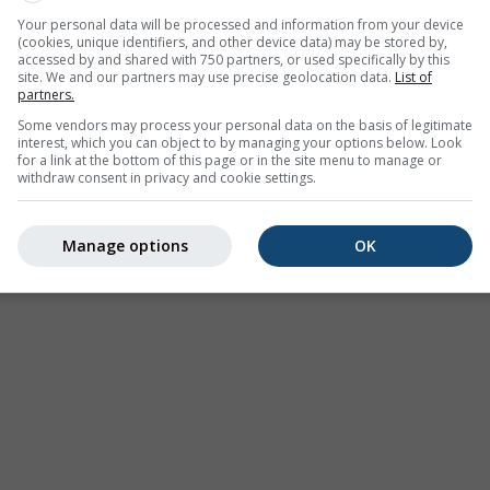
Your personal data will be processed and information from your device
r Weißenburg bietet alle Wetterinformationen in 3 einfachen
(cookies, unique identifiers, and other device data) may be stored by,
accessed by and shared with 750 partners, or used specifically by this
site. We and our partners may use precise geolocation data.
List of
partners.
Some vendors may process your personal data on the basis of legitimate
interest, which you can object to by managing your options below. Look
ild, Frankreich
for a link at the bottom of this page or in the site menu to manage or
withdraw consent in privacy and cookie settings.
Manage options
OK