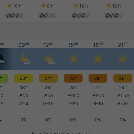
10 h
8 h
12 h
12 h
00
09
00
12
00
15
00
18
00
21
00
°
20°
24°
28°
29°
26°
°
18°
23°
28°
27°
24°
NO
NO
NO
ONO
ONO
NNO
19
7-24
9-30
7-25
6-19
6-20
-
-
-
-
-
%
0%
0%
0%
0%
0%
Kein Niederschlag erwartet