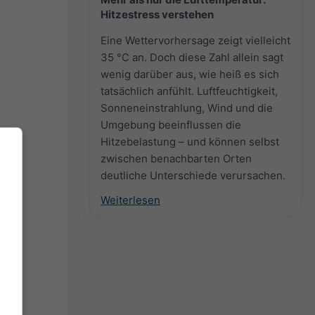
Hitzestress verstehen
Eine Wettervorhersage zeigt vielleicht
35 °C an. Doch diese Zahl allein sagt
wenig darüber aus, wie heiß es sich
tatsächlich anfühlt. Luftfeuchtigkeit,
Sonneneinstrahlung, Wind und die
Umgebung beeinflussen die
Hitzebelastung – und können selbst
zwischen benachbarten Orten
deutliche Unterschiede verursachen.
Weiterlesen