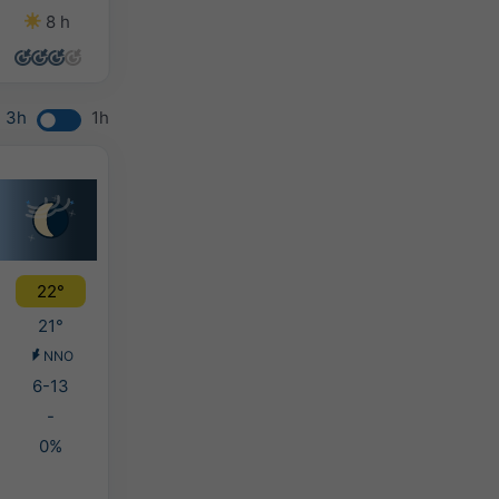
8 h
14 h
14 h
8 h
3h
1h
22°
21°
NNO
6-13
-
0%