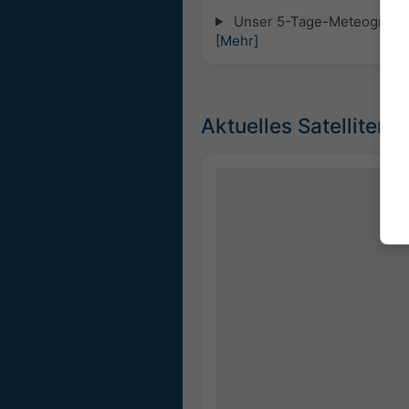
Unser 5-Tage-Meteogramm fü
[Mehr]
Aktuelles Satellitenb