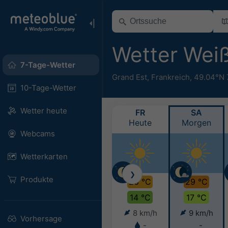
Wetter Wei
7-Tage-Wetter
Grand Est
,
Frankreich
,
49.04°N 
10-Tage-Wetter
Wetter heute
FR
SA
Heute
Morgen
Webcams
Wetterkarten
❯
Produkte
26 °C
29 °C
14 °C
17 °C
8 km/h
9 km/h
Vorhersage
-
-