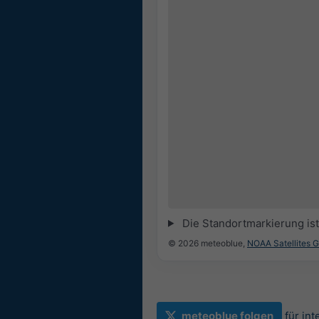
Die Standortmarkierung ist 
© 2026 meteoblue,
NOAA Satellites 
meteoblue folgen
für in