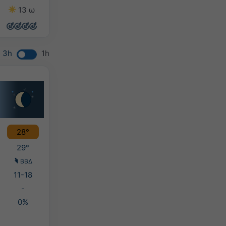
13 ω
13 ω
13 ω
13 ω
3h
1h
28°
29°
ΒΒΔ
11-18
-
0%