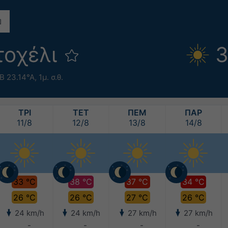
τοχέλι
3
Β 23.14°Α,
1μ. σ.θ.
ΤΡΙ
ΤΕΤ
ΠΕΜ
ΠΑΡ
11/8
12/8
13/8
14/8
33 °C
38 °C
37 °C
34 °C
26 °C
26 °C
27 °C
26 °C
24 km/h
24 km/h
27 km/h
27 km/h
-
-
-
-