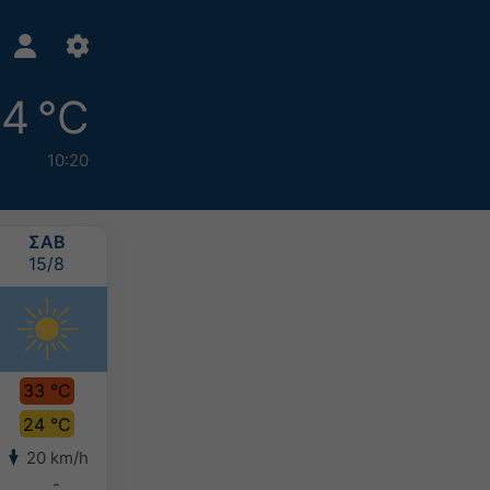
4 °C
10:20
ΣΑΒ
ΚΥΡ
ΔΕΥ
ΤΡΙ
15/8
16/8
17/8
18/8
33 °C
33 °C
34 °C
34 °C
24 °C
23 °C
23 °C
24 °C
20 km/h
12 km/h
12 km/h
14 km/h
-
-
-
-