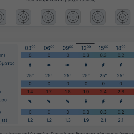
03
00
06
00
09
00
12
00
15
00
18
00
(m)
0
0
0
0.3
0.3
0.2
ύματος
25°
25°
25°
25°
25°
25°
0
0
0
0
0
0
)
1.4
1.7
1.8
1.9
2.4
2.8
μου
)
0
0
0
0.3
0.3
0.2
 (s)
1.2
1.2
1.3
1.9
2.1
2.1
ψιμότητα πολύ υψηλό. Συγκρίνετε διαφορετικές προγνώσεις μ