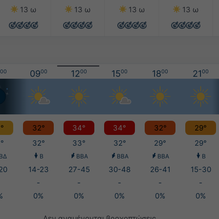
13 ω
13 ω
13 ω
13 ω
00
09
00
12
00
15
00
18
00
21
00
°
32°
34°
34°
32°
29°
°
32°
33°
32°
29°
29°
ΒΔ
Β
ΒΒΑ
ΒΒΑ
ΒΒΑ
Β
20
14-23
27-45
30-48
26-41
15-30
-
-
-
-
-
%
0%
0%
0%
0%
0%
Δεν αναμένονται βροχοπτώσεις