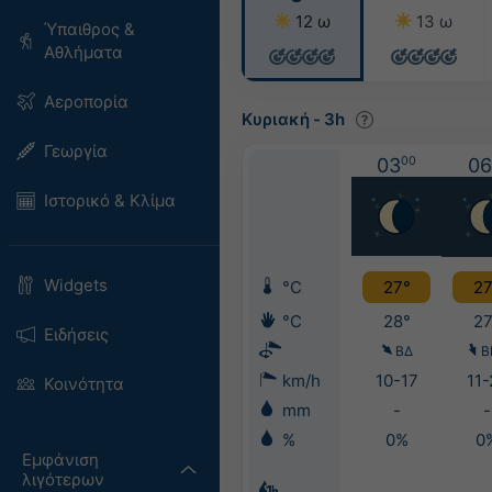
12 ω
13 ω
Ύπαιθρος &
Αθλήματα
Αεροπορία
Κυριακή
-
3h
Γεωργία
03
00
06
Ιστορικό & Κλίμα
Widgets
°C
27°
27
°C
28°
27
Ειδήσεις
ΒΔ
Β
km/h
10-17
11-
Κοινότητα
mm
-
-
%
0%
0
Εμφάνιση
λιγότερων