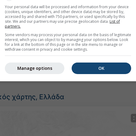
Your personal data will be processed and information from your device
(cookies, unique identifiers, and other device data) may be stored by,
accessed by and shared with 750 partners, or used specifically by this
site. We and our partners may use precise geolocation data.
List of
partners.
Some vendors may process your personal data on the basis of legitimate
interest, which you can object to by managing your options below. Look
for a link at the bottom of this page or in the site menu to manage or
withdraw consent in privacy and cookie settings.
 Πορτοχέλι παρέχει όλες τις καιρικές πληροφορίες σε 3 απλ
Manage options
OK
ός χάρτης, Ελλάδα