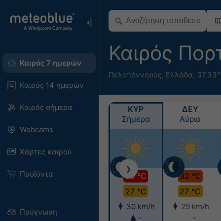
Καιρός Πορ
Καιρός 7 ημερών
Πελοπόννησος
,
Ελλάδα
,
37.33°
Καιρός 14 ημερών
Καιρός σήμερα
ΚΥΡ
ΔΕΥ
Σήμερα
Αύριο
Webcams
Χάρτες καιρού
❯
Προϊόντα
35 °C
32 °C
27 °C
27 °C
30 km/h
29 km/h
Πρόγνωση
-
-