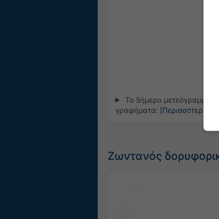
Το 5ήμερο μετεόγραμμα για
γραφήματα:
[Περισσότερα]
Ζωντανός δορυφορικ