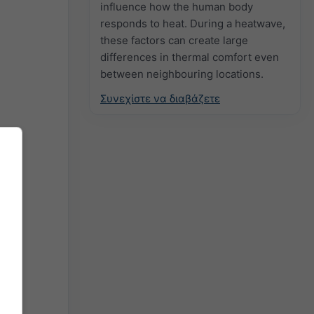
influence how the human body
responds to heat. During a heatwave,
these factors can create large
differences in thermal comfort even
between neighbouring locations.
Συνεχίστε να διαβάζετε