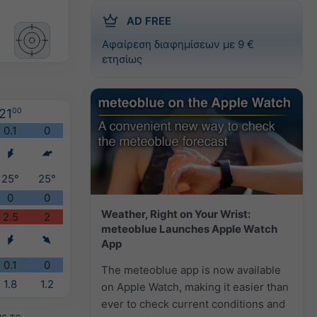
AD FREE
Αφαίρεση διαφημίσεων με 9 €
ετησίως
21
00
0.1
0
25°
25°
0
0
Weather, Right on Your Wrist:
2.5
2
meteoblue Launches Apple Watch
App
0.1
0
The meteoblue app is now available
1.8
1.2
on Apple Watch, making it easier than
ever to check current conditions and
ε το