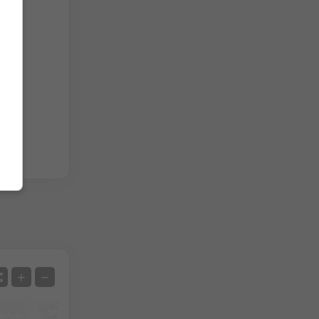
ά
Δορυφόρος
+
−
Χωρίς ραντάρ
Με ραντάρ