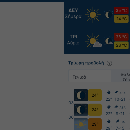
ΔΕΥ
35 °C
Σήμερα
24 °C
ΤΡΙ
36 °C
Αύριο
23 °C
Τρίωρη προβολή
Θάλ
Γενικά
Σέρ
ΑΒΑ
24°
22°
10-21
03
ΑΒΑ
24°
22°
9-21
06
ΒΑ
29°
29°
7-15