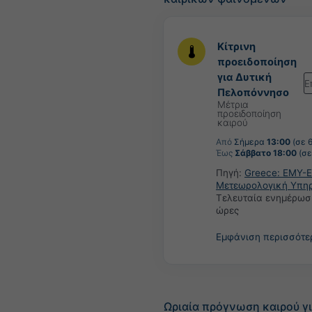
Κίτρινη
προειδοποίηση
για Δυτική
Ε
Πελοπόννησο
Μέτρια
προειδοποίηση
καιρού
Από
Σήμερα
13:00
(σε 
Έως
Σάββατο 18:00
(σε
Πηγή:
Greece: ΕΜΥ-Ε
Μετεωρολογική Υπη
Τελευταία ενημέρωσ
ώρες
Εμφάνιση περισσότ
Ωριαία πρόγνωση καιρού γ