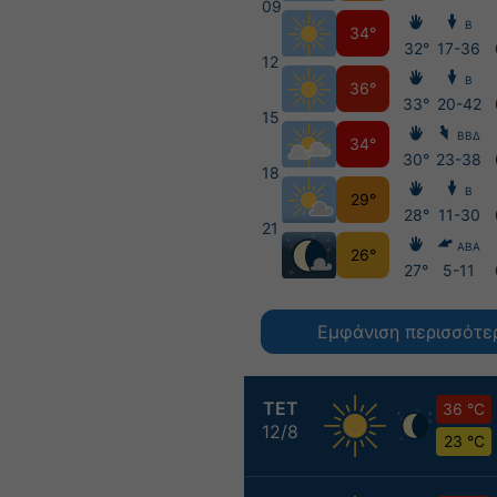
09
Β
34°
32°
17-36
12
Β
36°
33°
20-42
15
ΒΒΔ
34°
30°
23-38
18
Β
29°
28°
11-30
21
ΑΒΑ
26°
27°
5-11
Εμφάνιση περισσότε
ΤΕΤ
36 °C
12/8
23 °C