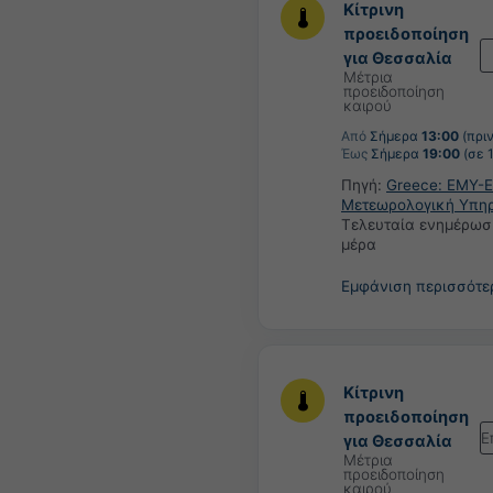
Κίτρινη
προειδοποίηση
για Θεσσαλία
Μέτρια
προειδοποίηση
καιρού
Από
Σήμερα
13:00
(πριν
Έως
Σήμερα
19:00
(σε 
Πηγή:
Greece: ΕΜΥ-Ε
Μετεωρολογική Υπη
Τελευταία ενημέρωσ
μέρα
Εμφάνιση περισσότ
Κίτρινη
προειδοποίηση
Ε
για Θεσσαλία
Μέτρια
προειδοποίηση
καιρού