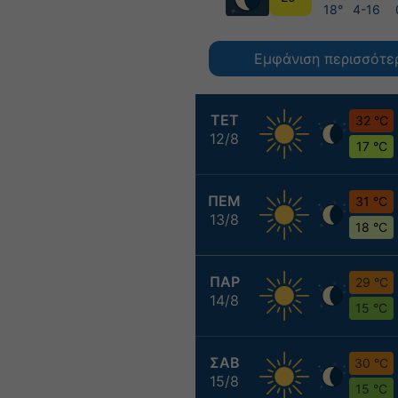
18°
4-16
Εμφάνιση περισσότε
ΤΕΤ
32 °C
12/8
17 °C
ΠΕΜ
31 °C
13/8
18 °C
ΠΑΡ
29 °C
14/8
15 °C
ΣΑΒ
30 °C
15/8
15 °C