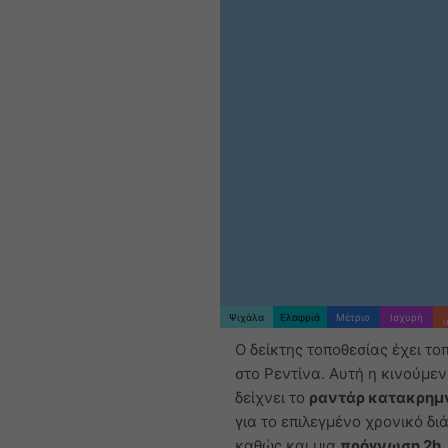
Ψιχάλα
Ελαφριά
Μέτριο
Ισχυρή
Ο δείκτης τοποθεσίας έχει το
στο Ρεντίνα. Αυτή η κινούμε
δείχνει το
ραντάρ κατακρημ
για το επιλεγμένο χρονικό δι
καθώς και μια
πρόγνωση 2h
.