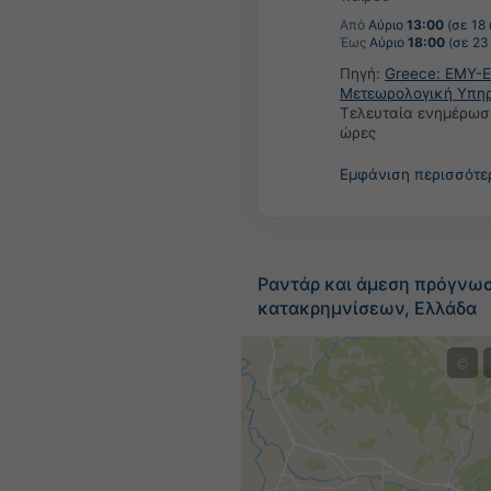
Από
Αύριο
13:00
(σε 18
Έως
Αύριο
18:00
(σε 23
Πηγή:
Greece: ΕΜΥ-Ε
Μετεωρολογική Υπη
Τελευταία ενημέρωσ
ώρες
Εμφάνιση περισσότ
Ραντάρ και άμεση πρόγνω
κατακρημνίσεων, Ελλάδα
©