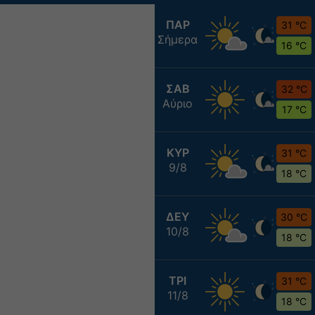
ΠΑΡ
31 °C
Σήμερα
16 °C
ΣΑΒ
32 °C
Αύριο
17 °C
ΚΥΡ
31 °C
9/8
18 °C
ΔΕΥ
30 °C
10/8
18 °C
ΤΡΙ
31 °C
11/8
18 °C