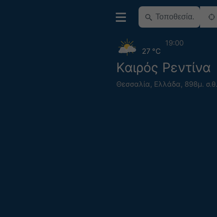
19:00
27 °C
Καιρός Ρεντίνα
Θεσσαλία
,
Ελλάδα
,
898μ. σ.θ