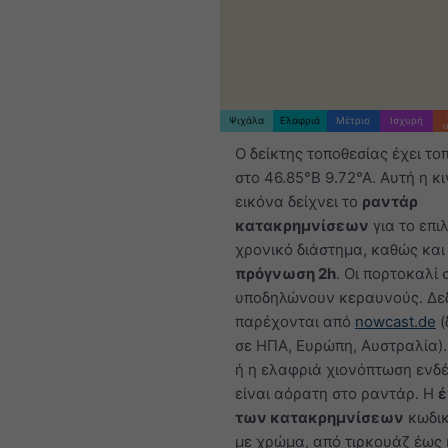
Ψιχάλα
Ελαφριά
Μέτριο
Ισχυρή
Ο δείκτης τοποθεσίας έχει το
στο 46.85°Β 9.72°Α. Αυτή η κ
εικόνα δείχνει το
ραντάρ
κατακρημνίσεων
για το επι
χρονικό διάστημα, καθώς και
πρόγνωση 2h
. Οι πορτοκαλί 
υποδηλώνουν κεραυνούς. Δε
παρέχονται από
nowcast.de
(
σε ΗΠΑ, Ευρώπη, Αυστραλία).
ή η ελαφριά χιονόπτωση ενδέ
είναι αόρατη στο ραντάρ. Η
έ
των κατακρημνίσεων
κωδικ
με χρώμα, από τιρκουάζ έως 