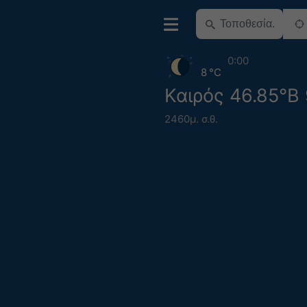
0:00
8 °C
Καιρός 46.85°Β 
2460μ. σ.θ.