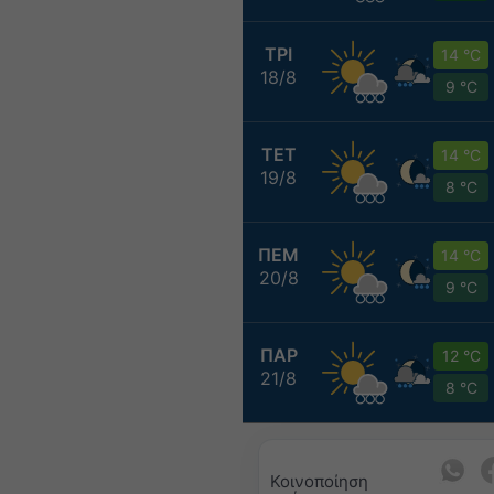
ΤΡΙ
14 °C
18/8
9 °C
ΤΕΤ
14 °C
19/8
8 °C
ΠΕΜ
14 °C
20/8
9 °C
ΠΑΡ
12 °C
21/8
8 °C
Κοινοποίηση