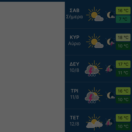
ΣΑΒ
16 °C
Σήμερα
7 °C
ΚΥΡ
18 °C
Αύριο
10 °C
ΔΕΥ
17 °C
10/8
11 °C
ΤΡΙ
16 °C
11/8
10 °C
ΤΕΤ
16 °C
12/8
10 °C