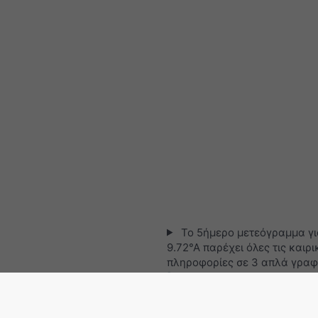
Το 5ήμερο μετεόγραμμα γι
9.72°Α παρέχει όλες τις καιρι
πληροφορίες σε 3 απλά γραφ
[Περισσότερα]